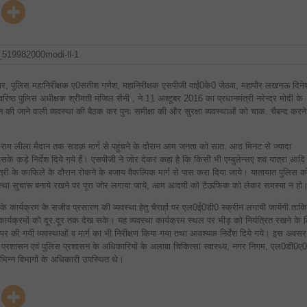
लखनऊ
आगमन
पर
आम
नागरिकों
को
ट्रैफिक
की
कठिनाई
न
र, पुलिस महानिरीक्षक ए0सतीश गणेश, महानिरीक्षक एसपीजी वाई0के0 जेठवा, महापौर लखनऊ दिने
होने
, वरिष्ठ पुलिस अधीक्षक श्रीमती मंजिल सैनी , ने 11 अक्टूबर 2016 का प्रधानमंत्री नरेन्द्र मोदी के
दी
जायेगी
ी जाने वाली व्यवस्था की बैठक कर पुनः समीक्षा की और सुरक्षा व्यवस्थाओं को चाक. चैबन्द करने
बाग राम लीला मैदान तक सडक़ मार्ग से पहुंचने के दौरान आम जनता को सात. आठ मिनट से ज्यादा
के कड़े निर्देश दिये गये हैं। एसपीजी ने जोर देकर कहा है कि किसी भी एम्बुलेन्सए शव यात्रा आदि
त्री के काफिले के दौरान रोकने के बजाय वैकल्पिक मार्ग से पास करा दिया जाये। यातायात पुलिस क
 व्यवस्था सुचारू बनाये रखने पर पूरा जोर लगाया जाये, आम आदमी को टैऊफिक को लेकर समस्या न हो
 के कार्यक्रम के सजीव प्रसारण की व्यवस्था हेतु चैराहों पर एल0ई0डी0 स्क्रीन लगायी जायेंगी ताकि
कार्यक्रमों को दूर.दूर तक देख सके। यह व्यवस्था कार्यक्रम स्थल पर भीड़ को नियंत्रित रखने के 
 पर की गयी व्यवस्थाओं व मार्ग का भी निरीक्षण किया गया तथा आवश्यक निर्देश दिये गये। इस अवसर
्रशासन एवं पुलिस प्रशासन के अधिकारियों के अलावा चिकित्सा स्वास्थ्य, नगर निगम, एल0डी0ए0
भिन्न विभागों के अधिकारी उपस्थित थे।