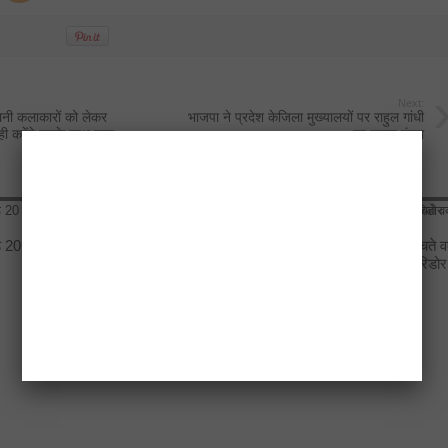
Next:
ानी कलाकारों को लेकर
भाजपा ने प्रदेश केजिला मुख्यालयों पर राहुल गांधी
ही करेंगे उनके साथ काम
का पुतला फूंका
े 20
एलडीए उपाध्यक्ष ने अटल नगर योजना
विकास योजनाओं का खाका खींचते व
में 500 चार पहिया वाहनों के लिए
दिल्ली-देहरादून इकोनॉमिक कॉरिडोर
मल्टीलेवल पार्किंग बनाने के निर्देश दिए
अब अहम भूमिका में
April 17, 2026
April 17, 2026