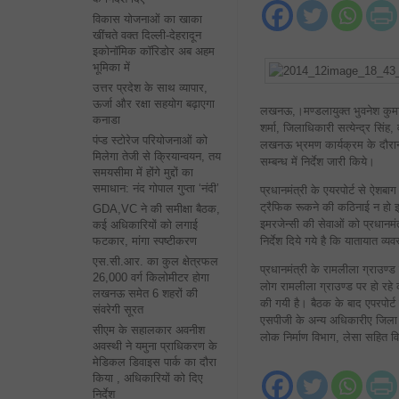
विकास योजनाओं का खाका
खींचते वक्त दिल्ली-देहरादून
इकोनॉमिक कॉरिडोर अब अहम
भूमिका में
उत्तर प्रदेश के साथ व्यापार,
ऊर्जा और रक्षा सहयोग बढ़ाएगा
लखनऊ,।मण्डलायुक्त भुवनेश कुमा
कनाडा
शर्मा, जिलाधिकारी सत्येन्द्र सिंह
पंप्ड स्टोरेज परियोजनाओं को
लखनऊ भ्रमण कार्यक्रम के दौरान क
मिलेगा तेजी से क्रियान्वयन, तय
सम्बन्ध में निर्देश जारी किये।
समयसीमा में होंगे मुद्दों का
समाधान: नंद गोपाल गुप्ता ‘नंदी’
प्रधानमंत्री के एयरपोर्ट से ऐश
ट्रैफिक रूकने की कठिनाई न हो इस
GDA,VC ने की समीक्षा बैठक,
इमरजेन्सी की सेवाओं को प्रधानमं
कई अधिकारियों को लगाई
निर्देश दिये गये है कि यातायात
फटकार, मांगा स्पष्टीकरण
एस.सी.आर. का कुल क्षेत्रफल
प्रधानमंत्री के रामलीला ग्राउण्ड
26,000 वर्ग किलोमीटर होगा
लोग रामलीला ग्राउण्ड पर हो रहे 
लखनऊ समेत 6 शहरों की
की गयी है। बैठक के बाद एपरपोर्ट
संवरेगी सूरत
एसपीजी के अन्य अधिकारीए जिला प
सीएम के सहालकार अवनीश
लोक निर्माण विभाग, लेसा सहित वि
अवस्थी ने यमुना प्राधिकरण के
मेडिकल डिवाइस पार्क का दौरा
किया , अधिकारियों को दिए
निर्देश