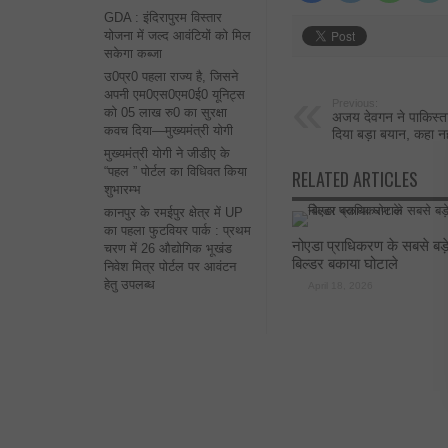
GDA : इंदिरापुरम विस्तार
योजना में जल्द आवंटियों को मिल
सकेगा कब्जा
उ0प्र0 पहला राज्य है, जिसने
अपनी एम0एस0एम0ई0 यूनिट्स
Previous:
को 05 लाख रु0 का सुरक्षा
अजय देवगन ने पाकिस्त
कवच दिया—मुख्यमंत्री योगी
दिया बड़ा बयान, कहा न
मुख्यमंत्री योगी ने जीडीए के
“पहल ” पोर्टल का विधिवत किया
RELATED ARTICLES
शुभारम्भ
कानपुर के रमईपुर क्षेत्र में UP
का पहला फुटवियर पार्क : प्रथम
नोएडा प्राधिकरण के सबसे बड़
चरण में 26 औद्योगिक भूखंड
बिल्डर बकाया घोटाले
निवेश मित्र पोर्टल पर आवंटन
हेतु उपलब्ध
April 18, 2026