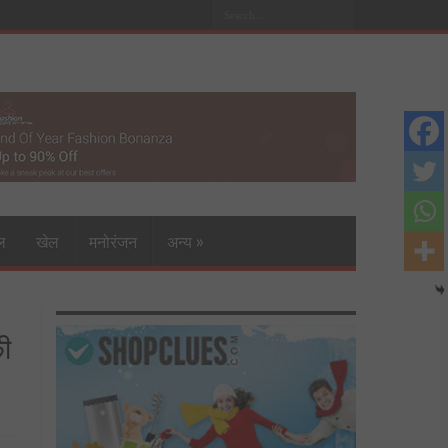
ल
खेल
मनोरंजन
अन्य
»
ी