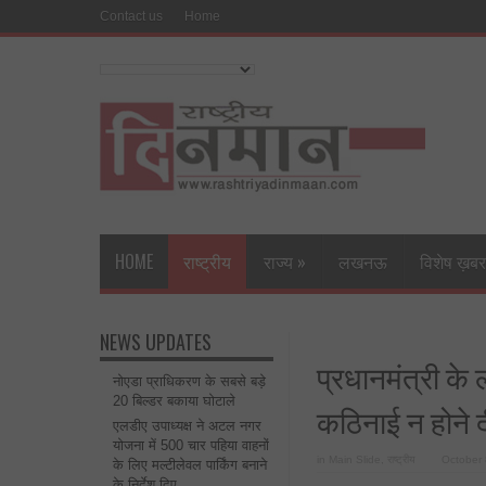
Contact us
Home
HOME
राष्ट्रीय
राज्य
»
लखनऊ
विशेष ख़बर
NEWS UPDATES
प्रधानमंत्री 
नोएडा प्राधिकरण के सबसे बड़े
20 बिल्डर बकाया घोटाले
कठिनाई न होने द
एलडीए उपाध्यक्ष ने अटल नगर
योजना में 500 चार पहिया वाहनों
in
Main Slide
,
राष्ट्रीय
October 
के लिए मल्टीलेवल पार्किंग बनाने
के निर्देश दिए