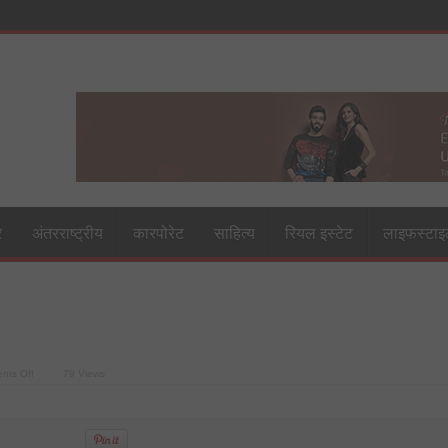
र
अंतरराष्ट्रीय
कारपोरेट
साहित्य
रियल इस्टेट
लाइफस्टा
on
nts Off
79 Views
air-
india