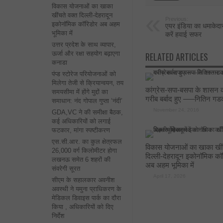
विकास योजनाओं का खाका
खींचते वक्त दिल्ली-देहरादून
Previous:
इकोनॉमिक कॉरिडोर अब अहम
एयर इंडिया का धमाकेदा
भूमिका में
करें हवाई सफर
उत्तर प्रदेश के साथ व्यापार,
ऊर्जा और रक्षा सहयोग बढ़ाएगा
RELATED ARTICLES
कनाडा
पंप्ड स्टोरेज परियोजनाओं को
मिलेगा तेजी से क्रियान्वयन, तय
कांग्रेस-सपा-बसपा के शासन क
समयसीमा में होंगे मुद्दों का
गरीब बर्बाद हुए —–नितिन गड
समाधान: नंद गोपाल गुप्ता ‘नंदी’
November 24, 2016
GDA,VC ने की समीक्षा बैठक,
कई अधिकारियों को लगाई
फटकार, मांगा स्पष्टीकरण
एस.सी.आर. का कुल क्षेत्रफल
विकास योजनाओं का खाका खींच
26,000 वर्ग किलोमीटर होगा
दिल्ली-देहरादून इकोनॉमिक कॉ
लखनऊ समेत 6 शहरों की
अब अहम भूमिका में
संवरेगी सूरत
April 17, 2026
सीएम के सहालकार अवनीश
अवस्थी ने यमुना प्राधिकरण के
मेडिकल डिवाइस पार्क का दौरा
किया , अधिकारियों को दिए
निर्देश