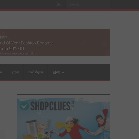
इल
खेल
मनोरंजन
अन्य
»