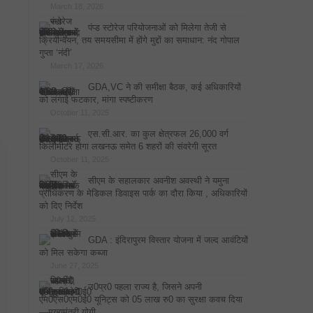
March 18, 2026
पंप्ड स्टोरेज परियोजनाओं को मिलेगा तेजी से
क्रियान्वयन, तय समयसीमा में होंगे मुद्दों का समाधान: नंद गोपाल
गुप्ता ‘नंदी’
March 17, 2026
GDA,VC ने की समीक्षा बैठक, कई अधिकारियों
को लगाई फटकार, मांगा स्पष्टीकरण
October 11, 2025
एस.सी.आर. का कुल क्षेत्रफल 26,000 वर्ग
किलोमीटर होगा लखनऊ समेत 6 शहरों की संवरेगी सूरत
October 11, 2025
सीएम के सहालकार अवनीश अवस्थी ने यमुना
प्राधिकरण के मेडिकल डिवाइस पार्क का दौरा किया , अधिकारियों
को दिए निर्देश
July 12, 2025
GDA : इंदिरापुरम विस्तार योजना में जल्द आवंटियों
को मिल सकेगा कब्जा
June 27, 2025
उ0प्र0 पहला राज्य है, जिसने अपनी
एम0एस0एम0ई0 यूनिट्स को 05 लाख रु0 का सुरक्षा कवच दिया
—मुख्यमंत्री योगी