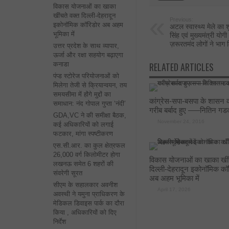
विकास योजनाओं का खाका
खींचते वक्त दिल्ली-देहरादून
Previous:
इकोनॉमिक कॉरिडोर अब अहम
अटल स्वास्थ्य मेले का शु
भूमिका में
सिंह एवं मुख्यमंत्री योगी 
ज़रूरतमंद लोगों ने भाग
उत्तर प्रदेश के साथ व्यापार,
ऊर्जा और रक्षा सहयोग बढ़ाएगा
कनाडा
RELATED ARTICLES
पंप्ड स्टोरेज परियोजनाओं को
मिलेगा तेजी से क्रियान्वयन, तय
समयसीमा में होंगे मुद्दों का
कांग्रेस-सपा-बसपा के शासन क
समाधान: नंद गोपाल गुप्ता ‘नंदी’
गरीब बर्बाद हुए —–नितिन गड
GDA,VC ने की समीक्षा बैठक,
November 24, 2016
कई अधिकारियों को लगाई
फटकार, मांगा स्पष्टीकरण
एस.सी.आर. का कुल क्षेत्रफल
26,000 वर्ग किलोमीटर होगा
विकास योजनाओं का खाका खींच
लखनऊ समेत 6 शहरों की
दिल्ली-देहरादून इकोनॉमिक कॉ
संवरेगी सूरत
अब अहम भूमिका में
सीएम के सहालकार अवनीश
April 17, 2026
अवस्थी ने यमुना प्राधिकरण के
मेडिकल डिवाइस पार्क का दौरा
किया , अधिकारियों को दिए
निर्देश