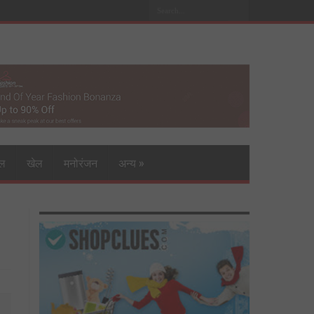
इल
खेल
मनोरंजन
अन्य
»