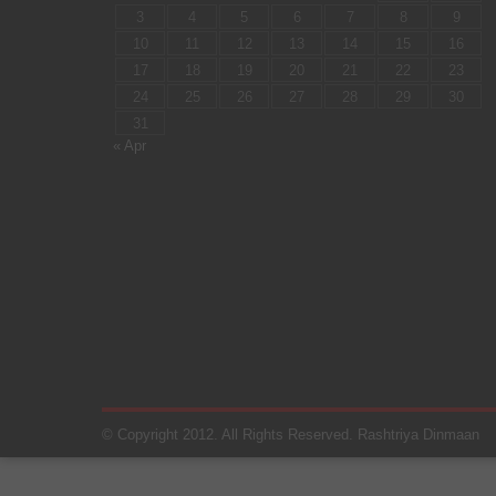
3
4
5
6
7
8
9
10
11
12
13
14
15
16
17
18
19
20
21
22
23
24
25
26
27
28
29
30
31
« Apr
© Copyright 2012. All Rights Reserved. Rashtriya Dinmaan