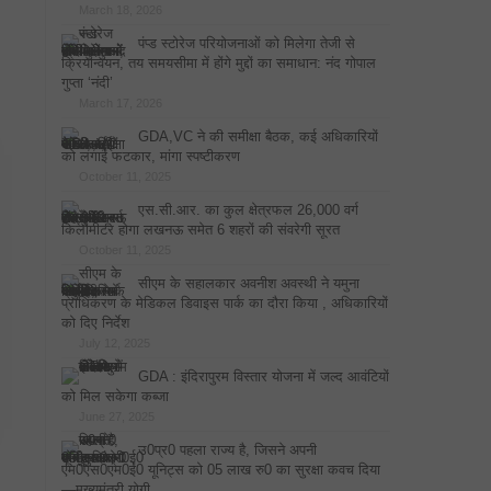
March 18, 2026
पंप्ड स्टोरेज परियोजनाओं को मिलेगा तेजी से
क्रियान्वयन, तय समयसीमा में होंगे मुद्दों का समाधान: नंद गोपाल
गुप्ता ‘नंदी’
March 17, 2026
GDA,VC ने की समीक्षा बैठक, कई अधिकारियों
को लगाई फटकार, मांगा स्पष्टीकरण
October 11, 2025
एस.सी.आर. का कुल क्षेत्रफल 26,000 वर्ग
किलोमीटर होगा लखनऊ समेत 6 शहरों की संवरेगी सूरत
October 11, 2025
सीएम के सहालकार अवनीश अवस्थी ने यमुना
प्राधिकरण के मेडिकल डिवाइस पार्क का दौरा किया , अधिकारियों
को दिए निर्देश
July 12, 2025
GDA : इंदिरापुरम विस्तार योजना में जल्द आवंटियों
को मिल सकेगा कब्जा
June 27, 2025
उ0प्र0 पहला राज्य है, जिसने अपनी
एम0एस0एम0ई0 यूनिट्स को 05 लाख रु0 का सुरक्षा कवच दिया
—मुख्यमंत्री योगी