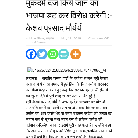
मुकदमें दर्ज किये जाने का
भाजपा डट कर विरोध करेगी :-
केशव प्रसाद मौर्यर्य
on
in
Main Slide
,
राष्ट्रीय
May 18, 2016
Comments Off
आजमगढ़
564 Views
की
घटना
में
र्निदोष
लोंगो
की
गिरफ्तारी
व
फर्जी
लखनऊ | भारतीय जनता पार्टी के प्रदेश अध्यक्ष श्री केशव
मुकदमें
दर्ज
प्रसाद मौर्य ने आजमगढ में हुई हिंसा के लिए प्रदेश सरकार
किये
पर तीखा प्रहार करते हुए कहा कि सरकार प्रदेश में दलितों
जाने
का
को सुरक्षा देने में पूरी तरह से असफल साबित हुई है।
भाजपा
डट
श्री केशव प्रसाद मौर्य ने उत्तर प्रदेश सरकार पर वोट की
कर
राजनीति करने का आरोप लगाया और कहा कि सरकार का
विरोध
करेगी
कर्तव्य वर्ग और जाति भेद से ऊपर उठकर प्रदेश की जनता को
:-
समान रूप से सुरक्षा तथा न्याय देना है लेकिन प्रदेश की
केशव
प्रसाद
वर्तमान अखिलेश सरकार इसमें पूरी तरह फेल है। उन्होंने कहा
मौर्यर्य
कि सपा सरकार में एक वर्ग विशेष द्वारा साम्प्रादायिक तनाव की
घटनायें बढ़ी हैं। जिसका कारण ऐसे तत्वों के विरूद्ध कडी