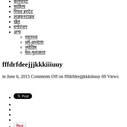
कारपोरेट
साहित्य
रियल इस्टेट
लाइफस्टाइल
खेल
मनोरंजन
अन्य
स्वास्थ्य
धर्म-अध्यात्म
ज्योतिष्
मेल-मुलाकात
fffdrfdeejjjkkkiiiuuy
in
June 6, 2015
Comments Off
on fffdrfdeejjjkkkiiiuuy
69 Views