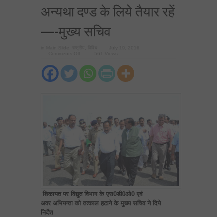
अन्यथा दण्ड के लिये तैयार रहें
—-मुख्य सचिव
in
Main Slide
,
राष्ट्रीय
,
विविध
July 19, 2016
on
Comments Off
561 Views
जनपदीय
अधिकारी
अपनी
कार्यशैली
में
बदलाव
लायें
अन्यथा
दण्ड
के
लिये
तैयार
रहें
—-
मुख्य
सचिव
शिकायत पर विद्युत विभाग के एस0डी0ओ0 एवं
अवर अभियन्ता को तत्काल हटाने के मुख्य सचिव ने दिये
निर्देश