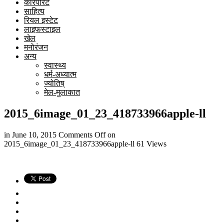
कारपोरेट
साहित्य
रियल इस्टेट
लाइफस्टाइल
खेल
मनोरंजन
अन्य
स्वास्थ्य
धर्म-अध्यात्म
ज्योतिष्
मेल-मुलाकात
2015_6image_01_23_418733966apple-ll
in
June 10, 2015
Comments Off
on
2015_6image_01_23_418733966apple-ll
61 Views