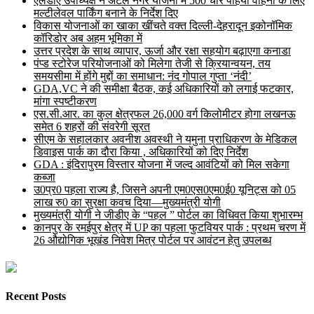
एलडीए उपाध्यक्ष ने अटल नगर योजना में 500 चार पहिया वाहनों के लिए
मल्टीलेवल पार्किंग बनाने के निर्देश दिए
विकास योजनाओं का खाका खींचते वक्त दिल्ली-देहरादून इकोनॉमिक
कॉरिडोर अब अहम भूमिका में
उत्तर प्रदेश के साथ व्यापार, ऊर्जा और रक्षा सहयोग बढ़ाएगा कनाडा
पंप्ड स्टोरेज परियोजनाओं को मिलेगा तेजी से क्रियान्वयन, तय
समयसीमा में होंगे मुद्दों का समाधान: नंद गोपाल गुप्ता ‘नंदी’
GDA,VC ने की समीक्षा बैठक, कई अधिकारियों को लगाई फटकार,
मांगा स्पष्टीकरण
एस.सी.आर. का कुल क्षेत्रफल 26,000 वर्ग किलोमीटर होगा लखनऊ
समेत 6 शहरों की संवरेगी सूरत
सीएम के सहालकार अवनीश अवस्थी ने यमुना प्राधिकरण के मेडिकल
डिवाइस पार्क का दौरा किया , अधिकारियों को दिए निर्देश
GDA : इंदिरापुरम विस्तार योजना में जल्द आवंटियों को मिल सकेगा
कब्जा
उ0प्र0 पहला राज्य है, जिसने अपनी एम0एस0एम0ई0 यूनिट्स को 05
लाख रु0 का सुरक्षा कवच दिया—मुख्यमंत्री योगी
मुख्यमंत्री योगी ने जीडीए के “पहल ” पोर्टल का विधिवत किया शुभारम्भ
कानपुर के रमईपुर क्षेत्र में UP का पहला फुटवियर पार्क : प्रथम चरण में
26 औद्योगिक भूखंड निवेश मित्र पोर्टल पर आवंटन हेतु उपलब्ध
Recent Posts