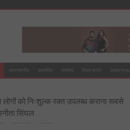
अंतरराष्ट्रीय
कारपोरेट
साहित्य
रियल इस्टेट
लाइफस्टाइ
 लोगों को निःशुल्क रक्त उपलब्ध कराना सबसे
 अनीता सिंघल
on
016
Comments Off
741 Views
असहाय
एवं