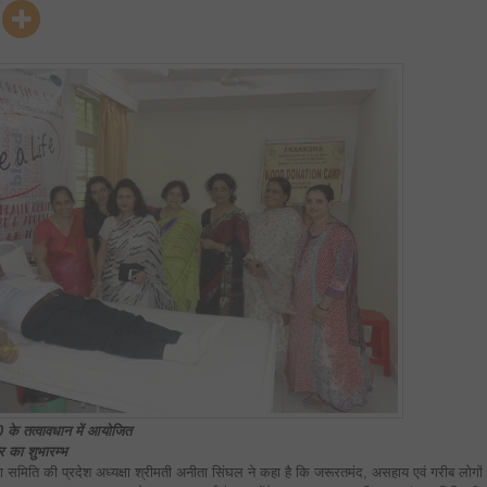
गरीब
लोगों
को
निःशुल्क
रक्त
उपलब्ध
कराना
सबसे
बड़ा
पुण्य
कार्य:
अनीता
सिंघल
0 के तत्वावधान में आयोजित
िर का शुभारम्भ
 समिति की प्रदेश अध्यक्षा श्रीमती अनीता सिंघल ने कहा है कि जरूरतमंद, असहाय एवं गरीब लोगों 