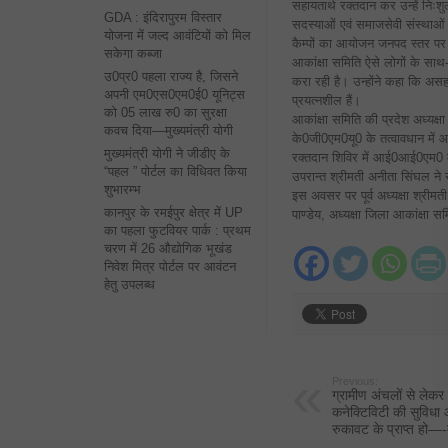
सहायतार्थ रक्तदान कर उन्हें निःश
GDA : इंदिरापुरम विस्तार
सदस्याओं एवं समाजसेवी संस्थाओं 
योजना में जल्द आवंटियों को मिल
कैम्पों का आयोजन जनपद स्तर पर
सकेगा कब्जा
आकांक्षा समिति ऐसे लोगों के साथ
उ0प्र0 पहला राज्य है, जिसने
करा रही है। उन्होंने कहा कि असहा
अपनी एम0एस0एम0ई0 यूनिट्स
प्रयत्नशील हैं।
को 05 लाख रु0 का सुरक्षा
आकांक्षा समिति की प्रदेश अध्यक्ष
कवच दिया—मुख्यमंत्री योगी
के0जी0एम0यू0 के तत्वावधान में आ
मुख्यमंत्री योगी ने जीडीए के
रक्तदान शिविर में आई0आई0एम0 के 
“पहल ” पोर्टल का विधिवत किया
उपरान्त श्रीमती अनीता सिंघल ने 
शुभारम्भ
इस अवसर पर पूर्व अध्यक्षा श्रीमती
कानपुर के रमईपुर क्षेत्र में UP
पाण्डेय, अध्यक्षा जिला आकांक्षा 
का पहला फुटवियर पार्क : प्रथम
चरण में 26 औद्योगिक भूखंड
निवेश मित्र पोर्टल पर आवंटन
हेतु उपलब्ध
Previous:
ग्रामीण अंचलों से लेकर 
कनेक्टिविटी की सुविधा 
रुकावट के प्राप्त हो—