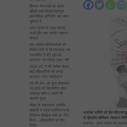
विकास योजनाओं का खाका
खींचते वक्त दिल्ली-देहरादून
इकोनॉमिक कॉरिडोर अब अहम
भूमिका में
उत्तर प्रदेश के साथ व्यापार,
ऊर्जा और रक्षा सहयोग बढ़ाएगा
कनाडा
पंप्ड स्टोरेज परियोजनाओं को
मिलेगा तेजी से क्रियान्वयन, तय
समयसीमा में होंगे मुद्दों का
समाधान: नंद गोपाल गुप्ता ‘नंदी’
GDA,VC ने की समीक्षा बैठक,
कई अधिकारियों को लगाई
फटकार, मांगा स्पष्टीकरण
एस.सी.आर. का कुल क्षेत्रफल
26,000 वर्ग किलोमीटर होगा
लखनऊ समेत 6 शहरों की
संवरेगी सूरत
सीएम के सहालकार अवनीश
अवस्थी ने यमुना प्राधिकरण के
आकांक्षा समिति एवं के0जी0एम0यू
मेडिकल डिवाइस पार्क का दौरा
दो द्विवसीय स्वैच्छिक रक्तदान शिव
किया , अधिकारियों को दिए
लखनऊ: उत्तर प्रदेश की आकांक्षा
निर्देश