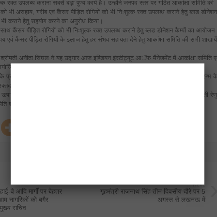
ुल्क रक्त उपलब्ध कराना सबसे बड़ा पुण्य कार्य है। उन्होंने जनपद स्तर पर गठित आकांक्षा समिति की
को भी असहाय, गरीब एवं कैंसर पीड़ित रोगियों को भी निःशुल्क रक्त उपलब्ध कराने हेतु ब्लड डोनेशन
 भी कराने हेतु सहयोग करने का अनुरोध किया।
-साथ कैंसर पीड़ित रोगियों को भी निःशुल्क रक्त उपलब्ध कराने हेतु ब्लड डोनेशन कैम्पों का आयोजन
य एवं कैंसर पीड़ित रोगियों के इलाज हेतु हर संभव सहायता देने हेतु आकांक्षा समिति की सभी शाखायें
ा श्रीमती अनीता सिंघल ने यह उद्गार आज इण्डियन इंस्टीट्यूट आॅफ मैनेजमेंट में आकांक्षा समिति ए
योजित दो दिवसीय स्वैच्छिक रक्तदान शिविर का शुभारम्भ करने के उपरान्त व्यक्त कर रहीं थीं।
प्रोफेसर एवं छात्र-छात्राओं ने बढ़-चढ़कर हिस्सा लिया। स्वैच्छिक रक्तदान शिविर के शुभारम्भ क
रक्तदाताओं को प्रमाण पत्र एवं अल्पाहार भी वितरित किये।
 ऊषा गुप्ता, आकांक्षा समिति की उपाध्यक्ष श्रीमती सिम्मी शर्मा, श्रीमती ऊषा शर्मा, सचिव श्रीमती रेण
समिति श्रीमती प्रीति राजशेखर सहित अन्य वरिष्ठ सदस्यायें उपस्थित थीं।
Next:
हाई-वे आदि मार्गों पर बेहतर
गृहमंत्री राजनाथ सिंह तीन दिवसीय दौरे पर 5
आम नागरिकों को बगैर
अगस्त से लखनऊ में
-मुख्य सचिव