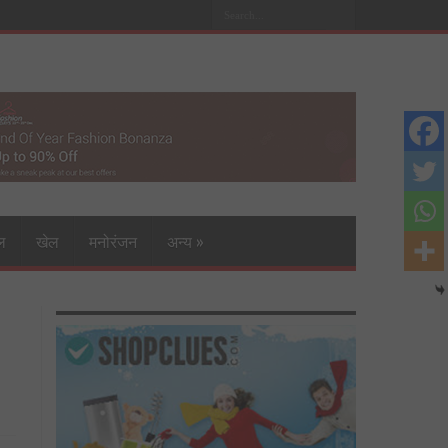
ल
खेल
मनोरंजन
अन्य
»