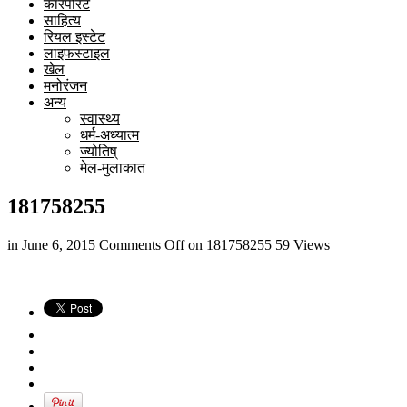
कारपोरेट
साहित्य
रियल इस्टेट
लाइफस्टाइल
खेल
मनोरंजन
अन्य
स्वास्थ्य
धर्म-अध्यात्म
ज्योतिष्
मेल-मुलाकात
181758255
in
June 6, 2015
Comments Off
on 181758255
59 Views