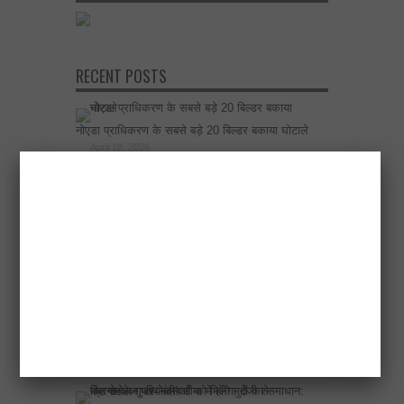
RECENT POSTS
नोएडा प्राधिकरण के सबसे बड़े 20 बिल्डर बकाया घोटाले
April 18, 2026
एलडीए उपाध्यक्ष ने अटल नगर योजना में 500 चार पहिया
वाहनों के लिए मल्टीलेवल पार्किंग बनाने के निर्देश दिए
April 17, 2026
विकास योजनाओं का खाका खींचते वक्त दिल्ली-देहरादून
इकोनॉमिक कॉरिडोर अब अहम भूमिका में
April 17, 2026
उत्तर प्रदेश के साथ व्यापार, ऊर्जा और रक्षा सहयोग बढ़ाएगा
कनाडा
March 18, 2026