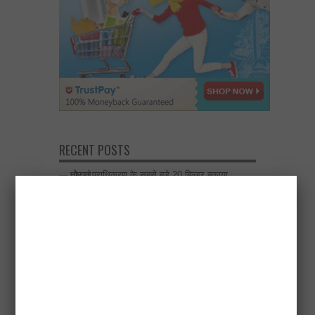
RECENT POSTS
नोएडा प्राधिकरण के सबसे बड़े 20 बिल्डर बकाया घोटाले
April 18, 2026
एलडीए उपाध्यक्ष ने अटल नगर योजना में 500 चार पहिया
वाहनों के लिए मल्टीलेवल पार्किंग बनाने के निर्देश दिए
April 17, 2026
विकास योजनाओं का खाका खींचते वक्त दिल्ली-देहरादून
इकोनॉमिक कॉरिडोर अब अहम भूमिका में