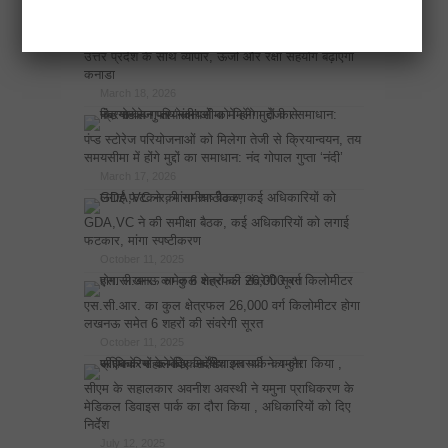
April 17, 2026
उत्तर प्रदेश के साथ व्यापार, ऊर्जा और रक्षा सहयोग बढ़ाएगा
कनाडा
March 18, 2026
पंप्ड स्टोरेज परियोजनाओं को मिलेगा तेजी से क्रियान्वयन, तय
समयसीमा में होंगे मुद्दों का समाधान: नंद गोपाल गुप्ता ‘नंदी’
March 17, 2026
GDA,VC ने की समीक्षा बैठक, कई अधिकारियों को लगाई
फटकार, मांगा स्पष्टीकरण
October 11, 2025
एस.सी.आर. का कुल क्षेत्रफल 26,000 वर्ग किलोमीटर होगा
लखनऊ समेत 6 शहरों की संवरेगी सूरत
October 11, 2025
सीएम के सहालकार अवनीश अवस्थी ने यमुना प्राधिकरण के
मेडिकल डिवाइस पार्क का दौरा किया , अधिकारियों को दिए
निर्देश
July 12, 2025