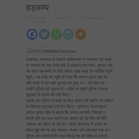
हड़कम्‍प
on
in
लखनऊ
,
विविध
August 2, 2016
Comments Off
लखनऊ
742 Views
में
क़ब्र
नवजात
बच्ची
का
शव
ग़ायब,
मचा
हड़कम्‍प
लखनऊ: लखनऊ के ऐशबाग कब्रिस्तान में मंगलवार को कब्र
से नवजात का शव गायब होने से हड़कम्प मच गया। इसका पता
तब चला जब बच्ची के पिता अंसार सुबह कब्र पर फातिहा पढ़ने
पहुंचे। वह कब्र पर पहुंचे तो देखा कि कफन अलग पड़ा था
और कब्र में एक बड़ा सुराख बना हुआ था। यह देख कर
उन्होंने पुलिस को सूचना दी। मौके पर पहुंची पुलिस ने कब्र
खुदवाई तो उसमे शव नहीं मिला।
उसके बाद पुलिस ने बच्ची के पिता अंसार की तहरीर पर अज्ञात
के खिलाफ मुकदमा दर्ज कर लिया। इंस्पेक्टर बाजारखाला
अनिल कुमार सिंह ने बताया कि सराय आगामीर निवासी व
कपड़े धोने का काम करने वाले अंसार की 40 दिन की बेटी
सोमवार को बीमार हो गई थी। निजी अस्पताल में इलाज के
दौरान हुई मौत के बाद सोमवार दोपहर उसे दफनाया गया था।
पुलिस को अंदेशा है कि कब्र बिज्‍जू शव को खींच ले गया है।