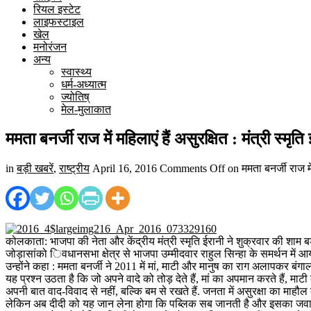
रियल इस्टेट
लाइफस्टाइल
खेल
मनोरंजन
अन्य
स्वास्थ्य
धर्म-अध्यात्म
ज्योतिष्
मेल-मुलाकात
ममता बनर्जी राज में महिलाएं हैं असुरक्षित : मंत्री स्मृति
in
बड़ी खबरें
,
राष्ट्रीय
April 16, 2016
Comments Off
on ममता बनर्जी राज में 
कोलकाता: भाजपा की नेता और केंद्रीय मंत्री स्मृति ईरानी ने शुक्रवार की शाम ब
जोड़ासांको िवधानसभा क्षेत्र से भाजपा उम्मीदवार राहुल सिन्हा के समर्थन में आयोज
उन्होंने कहा : ममता बनर्जी ने 2011 में मां, माटी और मानुष का राग अलापकर बं
यह प्रश्न उठता है कि जो अपने वादे को तोड़ देते हैं, मां का अपमान करते हैं, माट
अपनी बात वाद-विवाद से नहीं, बल्कि बम से रखते हैं. जनता में असुरक्षा का माहौ
लेकिन अब दीदी को यह जान लेना होगा कि पब्लिक सब जानती है और इसका जवाब मतदा