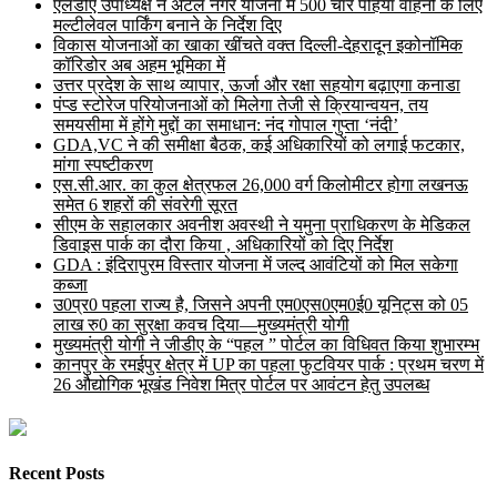
एलडीए उपाध्यक्ष ने अटल नगर योजना में 500 चार पहिया वाहनों के लिए
मल्टीलेवल पार्किंग बनाने के निर्देश दिए
विकास योजनाओं का खाका खींचते वक्त दिल्ली-देहरादून इकोनॉमिक
कॉरिडोर अब अहम भूमिका में
उत्तर प्रदेश के साथ व्यापार, ऊर्जा और रक्षा सहयोग बढ़ाएगा कनाडा
पंप्ड स्टोरेज परियोजनाओं को मिलेगा तेजी से क्रियान्वयन, तय
समयसीमा में होंगे मुद्दों का समाधान: नंद गोपाल गुप्ता ‘नंदी’
GDA,VC ने की समीक्षा बैठक, कई अधिकारियों को लगाई फटकार,
मांगा स्पष्टीकरण
एस.सी.आर. का कुल क्षेत्रफल 26,000 वर्ग किलोमीटर होगा लखनऊ
समेत 6 शहरों की संवरेगी सूरत
सीएम के सहालकार अवनीश अवस्थी ने यमुना प्राधिकरण के मेडिकल
डिवाइस पार्क का दौरा किया , अधिकारियों को दिए निर्देश
GDA : इंदिरापुरम विस्तार योजना में जल्द आवंटियों को मिल सकेगा
कब्जा
उ0प्र0 पहला राज्य है, जिसने अपनी एम0एस0एम0ई0 यूनिट्स को 05
लाख रु0 का सुरक्षा कवच दिया—मुख्यमंत्री योगी
मुख्यमंत्री योगी ने जीडीए के “पहल ” पोर्टल का विधिवत किया शुभारम्भ
कानपुर के रमईपुर क्षेत्र में UP का पहला फुटवियर पार्क : प्रथम चरण में
26 औद्योगिक भूखंड निवेश मित्र पोर्टल पर आवंटन हेतु उपलब्ध
Recent Posts