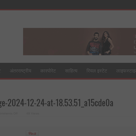
र
अंतरराष्ट्रीय
कारपोरेट
साहित्य
रियल इस्टेट
लाइफस्टा
e-2024-12-24-at-18.53.51_a15cde0a
on
omments Off
49 Views
WhatsApp-
Image-
2024-
12-
24-
at-