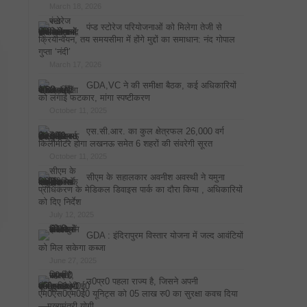
March 18, 2026
पंप्ड स्टोरेज परियोजनाओं को मिलेगा तेजी से
क्रियान्वयन, तय समयसीमा में होंगे मुद्दों का समाधान: नंद गोपाल
गुप्ता ‘नंदी’
March 17, 2026
GDA,VC ने की समीक्षा बैठक, कई अधिकारियों
को लगाई फटकार, मांगा स्पष्टीकरण
October 11, 2025
एस.सी.आर. का कुल क्षेत्रफल 26,000 वर्ग
किलोमीटर होगा लखनऊ समेत 6 शहरों की संवरेगी सूरत
October 11, 2025
सीएम के सहालकार अवनीश अवस्थी ने यमुना
प्राधिकरण के मेडिकल डिवाइस पार्क का दौरा किया , अधिकारियों
को दिए निर्देश
July 12, 2025
GDA : इंदिरापुरम विस्तार योजना में जल्द आवंटियों
को मिल सकेगा कब्जा
June 27, 2025
उ0प्र0 पहला राज्य है, जिसने अपनी
एम0एस0एम0ई0 यूनिट्स को 05 लाख रु0 का सुरक्षा कवच दिया
—मुख्यमंत्री योगी