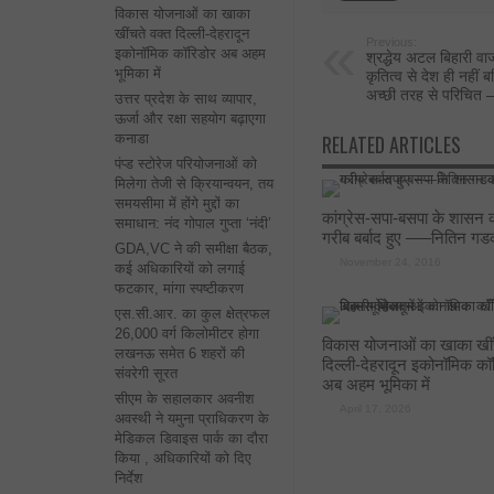
विकास योजनाओं का खाका
खींचते वक्त दिल्ली-देहरादून
Previous:
इकोनॉमिक कॉरिडोर अब अहम
श्रद्धेय अटल बिहारी वाज
भूमिका में
कृतित्व से देश ही नहीं ब
अच्छी तरह से परिचित — 
उत्तर प्रदेश के साथ व्यापार,
ऊर्जा और रक्षा सहयोग बढ़ाएगा
कनाडा
RELATED ARTICLES
पंप्ड स्टोरेज परियोजनाओं को
मिलेगा तेजी से क्रियान्वयन, तय
समयसीमा में होंगे मुद्दों का
कांग्रेस-सपा-बसपा के शासन क
समाधान: नंद गोपाल गुप्ता ‘नंदी’
गरीब बर्बाद हुए —–नितिन गड
GDA,VC ने की समीक्षा बैठक,
November 24, 2016
कई अधिकारियों को लगाई
फटकार, मांगा स्पष्टीकरण
एस.सी.आर. का कुल क्षेत्रफल
26,000 वर्ग किलोमीटर होगा
विकास योजनाओं का खाका खींच
लखनऊ समेत 6 शहरों की
दिल्ली-देहरादून इकोनॉमिक कॉ
संवरेगी सूरत
अब अहम भूमिका में
सीएम के सहालकार अवनीश
April 17, 2026
अवस्थी ने यमुना प्राधिकरण के
मेडिकल डिवाइस पार्क का दौरा
किया , अधिकारियों को दिए
निर्देश