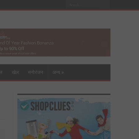
इल
खेल
मनोरंजन
अन्य
»