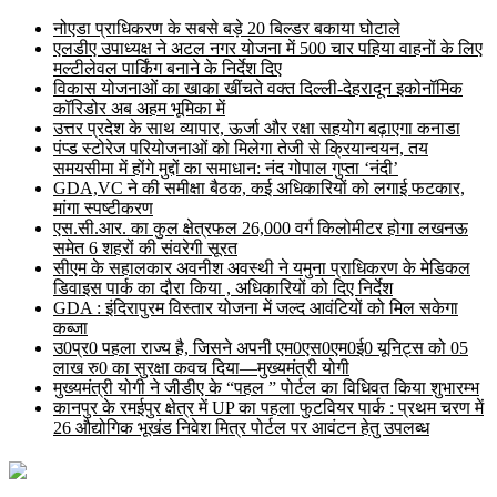
नोएडा प्राधिकरण के सबसे बड़े 20 बिल्डर बकाया घोटाले
एलडीए उपाध्यक्ष ने अटल नगर योजना में 500 चार पहिया वाहनों के लिए
मल्टीलेवल पार्किंग बनाने के निर्देश दिए
विकास योजनाओं का खाका खींचते वक्त दिल्ली-देहरादून इकोनॉमिक
कॉरिडोर अब अहम भूमिका में
उत्तर प्रदेश के साथ व्यापार, ऊर्जा और रक्षा सहयोग बढ़ाएगा कनाडा
पंप्ड स्टोरेज परियोजनाओं को मिलेगा तेजी से क्रियान्वयन, तय
समयसीमा में होंगे मुद्दों का समाधान: नंद गोपाल गुप्ता ‘नंदी’
GDA,VC ने की समीक्षा बैठक, कई अधिकारियों को लगाई फटकार,
मांगा स्पष्टीकरण
एस.सी.आर. का कुल क्षेत्रफल 26,000 वर्ग किलोमीटर होगा लखनऊ
समेत 6 शहरों की संवरेगी सूरत
सीएम के सहालकार अवनीश अवस्थी ने यमुना प्राधिकरण के मेडिकल
डिवाइस पार्क का दौरा किया , अधिकारियों को दिए निर्देश
GDA : इंदिरापुरम विस्तार योजना में जल्द आवंटियों को मिल सकेगा
कब्जा
उ0प्र0 पहला राज्य है, जिसने अपनी एम0एस0एम0ई0 यूनिट्स को 05
लाख रु0 का सुरक्षा कवच दिया—मुख्यमंत्री योगी
मुख्यमंत्री योगी ने जीडीए के “पहल ” पोर्टल का विधिवत किया शुभारम्भ
कानपुर के रमईपुर क्षेत्र में UP का पहला फुटवियर पार्क : प्रथम चरण में
26 औद्योगिक भूखंड निवेश मित्र पोर्टल पर आवंटन हेतु उपलब्ध