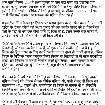
आने वाली फिल्म ‘2.0’ में अक्षय कुमार का रूप बड़ा गज़ब का डरावना होगा ।
दरअसल, सुपरस्टार रजनीकांत की वर्ष 2010 में आई सुपरहिट फिल्म ‘एन्थिरन’
(जो हिन्दी में ‘रोबोट’ शीर्षक से रिलीज़ हुई थी), के सीक्वेल ‘2.0’ या ‘एन्थिरन
2’ में ‘खिलाड़ी कुमार’ खलनायक की भूमिका निभा रहे हैं।
माइक्रो-ब्लॉगिंग वेबसाइट ट्विटर पर अक्षय कुमार के एक फैन क्लब ने ‘2.0’ की
शूटिंग के दौरान खींची गई अक्षय कुमार की एक तस्वीर पोस्ट की है, जिसमें वह
पक्षी के पंखों से भरा एक चोगा पहने हुए दिख रहे हैं, इसमें उनके बाल सफेद हैं,
आंखें लाल हैं, और भौंहें नीले रंग की दिख रही हैं।
‘2.0’ या ‘एन्थिरन 2’ में अक्षय कुमार जो किरदार निभा रहे हैं, उसका नाम ‘डॉ
रिचर्ड’ है, और वह एक वैज्ञानिक है, जो एक कौवे में तब्दील हो गया है। यूं तो
फिल्म को हिट कराने के लिए उसमें रजनीकांत का होना ही काफी होता है, लेकिन
फिल्म के निर्देशक शंकर षणमुगम हिन्दी फिल्मों के खिलाड़ी से भी खासे प्रभावित
दिखे, और ट्विटर पर उनकी तारीफ करते हुए लिखा, “अक्षय कुमार के साथ
शूटिंग कर काफी खुश हूं… मेहनती हैं, अनुशासित हैं, सहयोग करने वाले
अभिनेता है”।
गौरतलब है कि वर्ष 2010 में रिलीज़ हुई ‘एन्थिरन’ में रजनीकांत ने खुद दोहरी
भूमिका निभाई थी, जिनमें से एक शीर्षक भूमिका थी, यानी रोबोट ही फिल्म का
खलनायक था… दूसरी ओर, रजनीकांत ही फिल्म के नायक भी थे, जिन्होंने
वैज्ञानिक वसीकरण के रूप में अपने हाथों से रोबोट ‘चिट्टी’ की रचना की थी…
‘2.0’ या ‘एन्थिरन 2’ में भी रजनीकांत वही दोनों किरदार फिर अदा कर रहे हैं।
‘2.0’ में एमी जैक्सन भी काम कर रही हैं, जो इससे पहले अक्षय कुमार के साथ