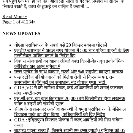
सब पहुंचे एक मेरा ही घर नहीं आता :डॉ.सीता सागर चंद लम्हात भी सदियों की
सिफ़त रखते हैं, वक़्त के टुकड़े का वाज़िब है कहानी ...
Read More »
Page 1 of 4
1
2
3
4
»
NEWS UPDATES
नोएडा प्राधिकरण के सबसे बड़े 20 बिल्डर बकाया घोटाले
एलडीए उपाध्यक्ष ने अटल नगर योजना में 500 चार पहिया वाहनों के लिए
मल्टीलेवल पार्किंग बनाने के निर्देश दिए
विकास योजनाओं का खाका खींचते वक्त दिल्ली-देहरादून इकोनॉमिक
कॉरिडोर अब अहम भूमिका में
उत्तर प्रदेश के साथ व्यापार, ऊर्जा और रक्षा सहयोग बढ़ाएगा कनाडा
पंप्ड स्टोरेज परियोजनाओं को मिलेगा तेजी से क्रियान्वयन, तय
समयसीमा में होंगे मुद्दों का समाधान: नंद गोपाल गुप्ता ‘नंदी’
GDA,VC ने की समीक्षा बैठक, कई अधिकारियों को लगाई फटकार,
मांगा स्पष्टीकरण
एस.सी.आर. का कुल क्षेत्रफल 26,000 वर्ग किलोमीटर होगा लखनऊ
समेत 6 शहरों की संवरेगी सूरत
सीएम के सहालकार अवनीश अवस्थी ने यमुना प्राधिकरण के मेडिकल
डिवाइस पार्क का दौरा किया , अधिकारियों को दिए निर्देश
GDA : इंदिरापुरम विस्तार योजना में जल्द आवंटियों को मिल सकेगा
कब्जा
उ0प्र0 पहला राज्य है, जिसने अपनी एम0एस0एम0ई0 यूनिट्स को 05