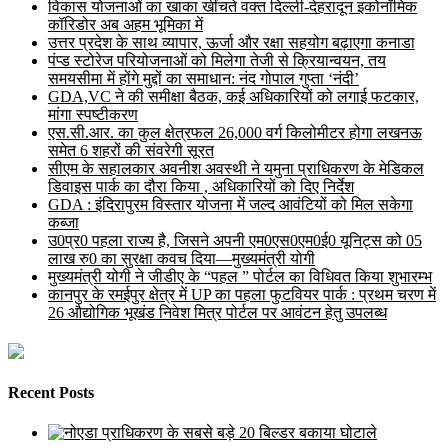
विकास योजनाओं का खाका खींचते वक्त दिल्ली-देहरादून इकोनॉमिक
कॉरिडोर अब अहम भूमिका में
उत्तर प्रदेश के साथ व्यापार, ऊर्जा और रक्षा सहयोग बढ़ाएगा कनाडा
पंप्ड स्टोरेज परियोजनाओं को मिलेगा तेजी से क्रियान्वयन, तय
समयसीमा में होंगे मुद्दों का समाधान: नंद गोपाल गुप्ता ‘नंदी’
GDA,VC ने की समीक्षा बैठक, कई अधिकारियों को लगाई फटकार,
मांगा स्पष्टीकरण
एस.सी.आर. का कुल क्षेत्रफल 26,000 वर्ग किलोमीटर होगा लखनऊ
समेत 6 शहरों की संवरेगी सूरत
सीएम के सहालकार अवनीश अवस्थी ने यमुना प्राधिकरण के मेडिकल
डिवाइस पार्क का दौरा किया , अधिकारियों को दिए निर्देश
GDA : इंदिरापुरम विस्तार योजना में जल्द आवंटियों को मिल सकेगा
कब्जा
उ0प्र0 पहला राज्य है, जिसने अपनी एम0एस0एम0ई0 यूनिट्स को 05
लाख रु0 का सुरक्षा कवच दिया—मुख्यमंत्री योगी
मुख्यमंत्री योगी ने जीडीए के “पहल ” पोर्टल का विधिवत किया शुभारम्भ
कानपुर के रमईपुर क्षेत्र में UP का पहला फुटवियर पार्क : प्रथम चरण में
26 औद्योगिक भूखंड निवेश मित्र पोर्टल पर आवंटन हेतु उपलब्ध
Recent Posts