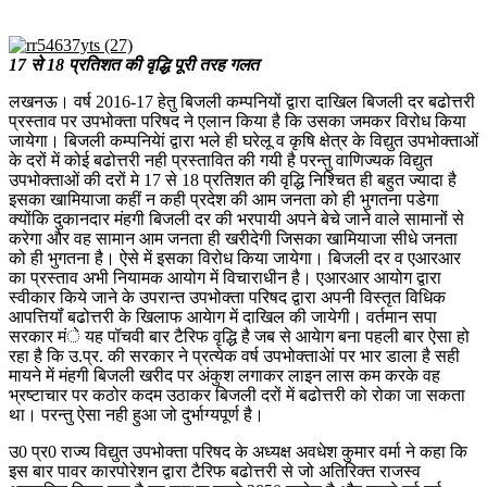
17 से 18 प्रतिशत की वृद्धि पूरी तरह गलत
लखनऊ। वर्ष 2016-17 हेतु बिजली कम्पनियों द्वारा दाखिल बिजली दर बढोत्तरी
प्रस्ताव पर उपभोक्ता परिषद ने एलान किया है कि उसका जमकर विरोध किया
जायेगा। बिजली कम्पनियेां द्वारा भले ही घरेलू व कृषि क्षेत्र के विद्युत उपभोक्ताओं
के दरों में कोई बढोत्तरी नही प्रस्तावित की गयी है परन्तु वाणिज्यक विद्युत
उपभोक्ताओं की दरों मे 17 से 18 प्रतिशत की वृद्धि निश्चित ही बहुत ज्यादा है
इसका खामियाजा कहीं न कही प्रदेश की आम जनता को ही भुगतना पडेगा
क्योंकि दुकानदार मंहगी बिजली दर की भरपायी अपने बेचे जाने वाले सामानों से
करेगा और वह सामान आम जनता ही खरीदेगी जिसका खामियाजा सीधे जनता
को ही भुगतना है। ऐसे में इसका विरोध किया जायेगा। बिजली दर व एआरआर
का प्रस्ताव अभी नियामक आयोग में विचाराधीन है। एआरआर आयोग द्वारा
स्वीकार किये जाने के उपरान्त उपभोक्ता परिषद द्वारा अपनी विस्तृत विधिक
आपत्तियॉं बढोत्तरी के खिलाफ आयेाग में दाखिल की जायेगी। वर्तमान सपा
सरकार मंे यह पॉचवी बार टैरिफ वृद्धि है जब से आयेाग बना पहली बार ऐसा हो
रहा है कि उ.प्र. की सरकार ने प्रत्येक वर्ष उपभोक्ताअेां पर भार डाला है सही
मायने में मंहगी बिजली खरीद पर अंकुश लगाकर लाइन लास कम करके वह
भ्रष्टाचार पर कठोर कदम उठाकर बिजली दरों में बढोत्तरी को रोका जा सकता
था। परन्तु ऐसा नही हुआ जो दुर्भाग्यपूर्ण है।
उ0 प्र0 राज्य विद्युत उपभोक्ता परिषद के अध्यक्ष अवधेश कुमार वर्मा ने कहा कि
इस बार पावर कारपोरेशन द्वारा टैरिफ बढोत्तरी से जो अतिरिक्त राजस्व