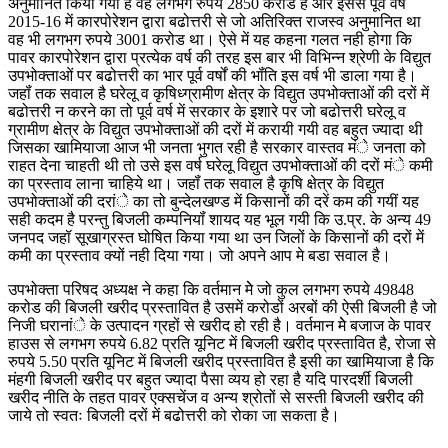
अनुमानित किया गया है वह लगभग रुपये 2850 करोड है और इससे पूर्व वर्ष
2015-16 में कारपोरेशन द्वारा बढोत्तरी से जो अतिरिक्त राजस्व अनुमानित था
वह भी लगभग रुपये 3001 करोड था। ऐसे में यह कहना गलत नही होगा कि
पावर कारपोरेशन द्वारा प्रत्येक वर्ष की तरह इस बार भी विभिन्न श्रेणी के विद्युत
उपभोक्ताओं पर बढोत्तरी का भार पूर्व वर्षों की भॉंति इस वर्ष भी डाला गया है।
जहॉं तक सवाल है घरेलू व कृषिध्ग्रामीण क्षेत्र के विद्युत उपभोक्ताओं की दरों में
बढोत्तरी न करने का तो पूर्व वर्ष में सरकार के इशारे पर जो बढोत्तरी घरेलू व
ग्रामीण क्षेत्र के विद्युत उपभोक्ताओं की दरों में करायी गयी वह बहुत ज्यादा थी
जिसका खामियाजा आज भी जनता भुगत रही है सरकार वास्तव मंे जनता को
राहत देना चाहती थी तो उसे इस वर्ष घरेलू विद्युत उपभोक्ताओं की दरों मंे कमी
का प्रस्ताव लाना चाहिये था। जहॉं तक सवाल है कृषि क्षेत्र के विद्युत
उपभोक्ताओं की दरांे का तो बुन्देलखण्ड में किसानों की दरें कम की गयीं यह
सही कदम है परन्तु बिजली कम्पनियॉं शायद यह भूल गयी कि उ.प्र. के अन्य 49
जनपद जहॉ सूखाग्रस्त घोषित किया गया था उन जिलों के किसानों की दरों में
कमी का प्रस्ताव क्यों नही दिया गया। जो अपने आप मे बडा सवाल है।
उपभोक्ता परिषद अध्यक्ष ने कहा कि वर्तमान मेे जो कुल लगभग रुपये 49848
करोड की बिजली खरीद प्रस्तावित है उसमें करोडों अरबों की ऐसी बिजली है जो
निजी घरानांे के उत्पादन ग्रहों से खरीद हो रही है। वर्तमान मेे बजाज के पावर
हाउस से लगभग रुपये 6.82 प्रति यूनिट में बिजली खरीद प्रस्तावित है, रोजा से
रुपये 5.50 प्रति यूनिट में बिजली खरीद प्रस्तावित है इसी का खामियाजा है कि
मंहगी बिजली खरीद पर बहुत ज्यादा पैसा व्यय हो रहा है यदि पारदर्शी बिजली
खरीद नीति के तहत पावर एक्सचेंज व अन्य श्रोतों से सस्ती बिजली खरीद की
जाये तो स्वतः बिजली दरों में बढोत्तरी को रोका जा सकता है।