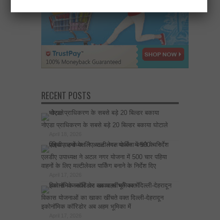
RECENT POSTS
नोएडा प्राधिकरण के सबसे बड़े 20 बिल्डर बकाया घोटाले
April 18, 2026
एलडीए उपाध्यक्ष ने अटल नगर योजना में 500 चार पहिया
वाहनों के लिए मल्टीलेवल पार्किंग बनाने के निर्देश दिए
April 17, 2026
विकास योजनाओं का खाका खींचते वक्त दिल्ली-देहरादून
इकोनॉमिक कॉरिडोर अब अहम भूमिका में
April 17, 2026