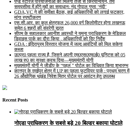
पंप्ड स्टोरेज परियोजनाओं को मिलेगा तेजी से क्रियान्वयन, तय
समयसीमा में होंगे मुद्दों का समाधान: नंद गोपाल गुप्ता ‘नंदी’
GDA,VC ने की समीक्षा बैठक, कई अधिकारियों को लगाई फटकार,
मांगा स्पष्टीकरण
एस.सी.आर. का कुल क्षेत्रफल 26,000 वर्ग किलोमीटर होगा लखनऊ
समेत 6 शहरों की संवरेगी सूरत
सीएम के सहालकार अवनीश अवस्थी ने यमुना प्राधिकरण के मेडिकल
डिवाइस पार्क का दौरा किया , अधिकारियों को दिए निर्देश
GDA : इंदिरापुरम विस्तार योजना में जल्द आवंटियों को मिल सकेगा
कब्जा
उ0प्र0 पहला राज्य है, जिसने अपनी एम0एस0एम0ई0 यूनिट्स को 05
लाख रु0 का सुरक्षा कवच दिया—मुख्यमंत्री योगी
मुख्यमंत्री योगी ने जीडीए के “पहल ” पोर्टल का विधिवत किया शुभारम्भ
कानपुर के रमईपुर क्षेत्र में UP का पहला फुटवियर पार्क : प्रथम चरण में
26 औद्योगिक भूखंड निवेश मित्र पोर्टल पर आवंटन हेतु उपलब्ध
Recent Posts
नोएडा प्राधिकरण के सबसे बड़े 20 बिल्डर बकाया घोटाले