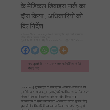
के मेडिकल डिवाइस पार्क का
दौरा किया , अधिकारियों को
दिए निर्देश
in
Main Slide
,
Uncategorized
,
उत्तर प्रदेश
,
बड़ी खबरें
,
लखनऊ
,
विविध
,
विविध समाचार
,
विशेष ख़बर
on
July 12, 2025
Comments Off
1208 Views
सीएम
के
सहालकार
अवनीश
अवस्थी
ने
यमुना
१५ जुलाई है , १५ अगस्त तक प्रोग्रेसिव रिपोर्ट
प्राधिकरण
के
तैयार करें
मेडिकल
डिवाइस
पार्क
का
दौरा
किया
Lucknow| मुख्यमंत्री के सलाहकार अवनीश अवस्थी व जी
,
अधिकारियों
एन सिंह द्वारा आज यमुना एक्सप्रेसवे प्राधिकरण के सेक्टर 28
को
दिए
स्थित मेडिकल डिवाइसेज पार्क का दौरा किया गया।
निर्देश
प्राधिकरण के मुख्य कार्यपालक अधिकारी राकेश कुमार सिंह
द्वारा दोनों अधिकारियों का स्वागत किया तथा 350 एकड़ में