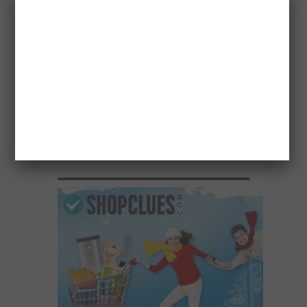
एलडीए उपाध्यक्ष ने अटल नगर योजना में 500 चार
पहिया वाहनों के लिए मल्टीलेवल पार्किंग बनाने के निर्देश
दिए
April 17, 2026
विकास योजनाओं का खाका खींचते वक्त दिल्ली-देहरादून
इकोनॉमिक कॉरिडोर अब अहम भूमिका में
April 17, 2026