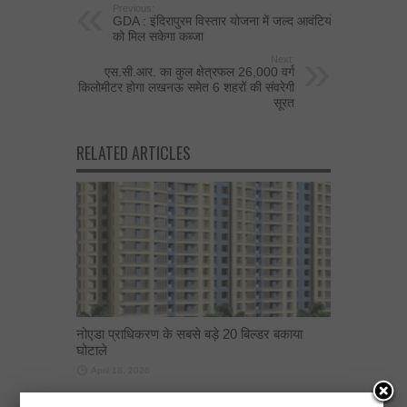
Previous:
GDA : इंदिरापुरम विस्तार योजना में जल्द आवंटियों
को मिल सकेगा कब्जा
Next:
एस.सी.आर. का कुल क्षेत्रफल 26,000 वर्ग
किलोमीटर होगा लखनऊ समेत 6 शहरों की संवरेगी
सूरत
RELATED ARTICLES
नोएडा प्राधिकरण के सबसे बड़े 20 बिल्डर बकाया
घोटाले
April 18, 2026