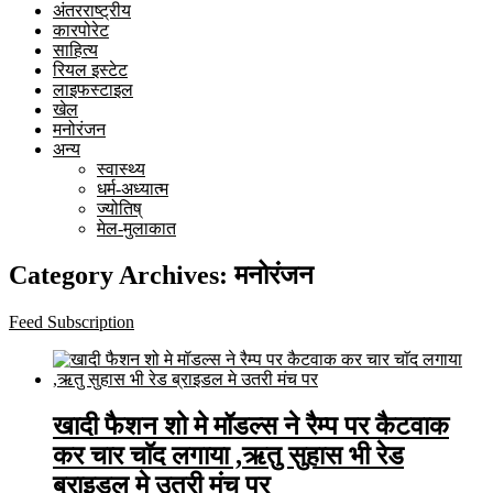
अंतरराष्ट्रीय
कारपोरेट
साहित्य
रियल इस्टेट
लाइफस्टाइल
खेल
मनोरंजन
अन्य
स्वास्थ्य
धर्म-अध्यात्म
ज्योतिष्
मेल-मुलाकात
Category Archives:
मनोरंजन
Feed Subscription
खादी फैशन शो मे मॉडल्स ने रैम्प पर कैटवाक
कर चार चाॅद लगाया ,ऋतु सुहास भी रेड
ब्राइडल मे उतरी मंच पर