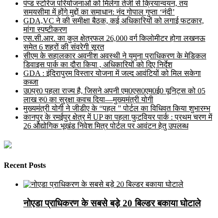
पंप्ड स्टोरेज परियोजनाओं को मिलेगा तेजी से क्रियान्वयन, तय
समयसीमा में होंगे मुद्दों का समाधान: नंद गोपाल गुप्ता ‘नंदी’
GDA,VC ने की समीक्षा बैठक, कई अधिकारियों को लगाई फटकार,
मांगा स्पष्टीकरण
एस.सी.आर. का कुल क्षेत्रफल 26,000 वर्ग किलोमीटर होगा लखनऊ
समेत 6 शहरों की संवरेगी सूरत
सीएम के सहालकार अवनीश अवस्थी ने यमुना प्राधिकरण के मेडिकल
डिवाइस पार्क का दौरा किया , अधिकारियों को दिए निर्देश
GDA : इंदिरापुरम विस्तार योजना में जल्द आवंटियों को मिल सकेगा
कब्जा
उ0प्र0 पहला राज्य है, जिसने अपनी एम0एस0एम0ई0 यूनिट्स को 05
लाख रु0 का सुरक्षा कवच दिया—मुख्यमंत्री योगी
मुख्यमंत्री योगी ने जीडीए के “पहल ” पोर्टल का विधिवत किया शुभारम्भ
कानपुर के रमईपुर क्षेत्र में UP का पहला फुटवियर पार्क : प्रथम चरण में
26 औद्योगिक भूखंड निवेश मित्र पोर्टल पर आवंटन हेतु उपलब्ध
Recent Posts
नोएडा प्राधिकरण के सबसे बड़े 20 बिल्डर बकाया घोटाले