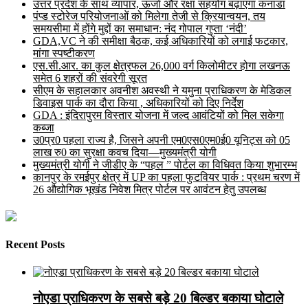
उत्तर प्रदेश के साथ व्यापार, ऊर्जा और रक्षा सहयोग बढ़ाएगा कनाडा
पंप्ड स्टोरेज परियोजनाओं को मिलेगा तेजी से क्रियान्वयन, तय
समयसीमा में होंगे मुद्दों का समाधान: नंद गोपाल गुप्ता ‘नंदी’
GDA,VC ने की समीक्षा बैठक, कई अधिकारियों को लगाई फटकार,
मांगा स्पष्टीकरण
एस.सी.आर. का कुल क्षेत्रफल 26,000 वर्ग किलोमीटर होगा लखनऊ
समेत 6 शहरों की संवरेगी सूरत
सीएम के सहालकार अवनीश अवस्थी ने यमुना प्राधिकरण के मेडिकल
डिवाइस पार्क का दौरा किया , अधिकारियों को दिए निर्देश
GDA : इंदिरापुरम विस्तार योजना में जल्द आवंटियों को मिल सकेगा
कब्जा
उ0प्र0 पहला राज्य है, जिसने अपनी एम0एस0एम0ई0 यूनिट्स को 05
लाख रु0 का सुरक्षा कवच दिया—मुख्यमंत्री योगी
मुख्यमंत्री योगी ने जीडीए के “पहल ” पोर्टल का विधिवत किया शुभारम्भ
कानपुर के रमईपुर क्षेत्र में UP का पहला फुटवियर पार्क : प्रथम चरण में
26 औद्योगिक भूखंड निवेश मित्र पोर्टल पर आवंटन हेतु उपलब्ध
Recent Posts
नोएडा प्राधिकरण के सबसे बड़े 20 बिल्डर बकाया घोटाले