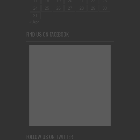
17
18
19
20
21
22
23
24
25
26
27
28
29
30
31
« Apr
FIND US ON FACEBOOK
FOLLOW US ON TWITTER