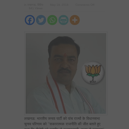
on
in
लखनऊ
,
विविध
May 19, 2016
Comments Off
देश
641 Views
कांग्रेस
मुक्त
भारत
की
ओर
बढ़ा
:
केशव
प्रसाद
मौर्य
लखनऊ: भारतीय जनता पार्टी को पांच राज्यों के विधानसभा
चुनाव परिणाम को ‘‘सकारात्मक राजनीति की जीत बताते हुए