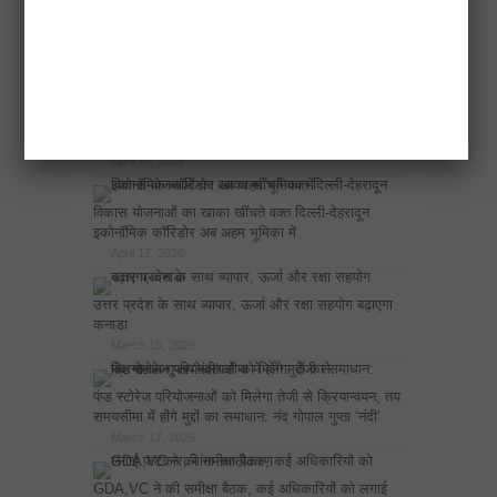
नोएडा प्राधिकरण के सबसे बड़े 20 बिल्डर बकाया घोटाले
April 18, 2026
एलडीए उपाध्यक्ष ने अटल नगर योजना में 500 चार पहिया
वाहनों के लिए मल्टीलेवल पार्किंग बनाने के निर्देश दिए
April 17, 2026
विकास योजनाओं का खाका खींचते वक्त दिल्ली-देहरादून
इकोनॉमिक कॉरिडोर अब अहम भूमिका में
April 17, 2026
उत्तर प्रदेश के साथ व्यापार, ऊर्जा और रक्षा सहयोग बढ़ाएगा
कनाडा
March 18, 2026
पंप्ड स्टोरेज परियोजनाओं को मिलेगा तेजी से क्रियान्वयन, तय
समयसीमा में होंगे मुद्दों का समाधान: नंद गोपाल गुप्ता ‘नंदी’
March 17, 2026
GDA,VC ने की समीक्षा बैठक, कई अधिकारियों को लगाई