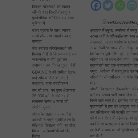
विकास योजनाओं का खाका
खींचते वक्त दिल्ली-देहरादून
इकोनॉमिक कॉरिडोर अब अहम
भूमिका में
उत्तर प्रदेश के साथ व्यापार,
वृन्दावन में यमुना, अयोध्या में सरय
ऊर्जा और रक्षा सहयोग बढ़ाएगा
वरुणा नदी के सौन्दर्यीकरण कार्य 
कनाडा
लखनऊ: उत्तर प्रदेश के मुख्यमंत्र
साथ निर्धारित समय-सीमा में पूरा क
पंप्ड स्टोरेज परियोजनाओं को
कि ‘क्लीन यूपी-ग्रीन यूपी’ अभिया
मिलेगा तेजी से क्रियान्वयन, तय
समयसीमा में होंगे मुद्दों का
नदियों पर भी ध्यान देना होगा।
समाधान: नंद गोपाल गुप्ता ‘नंदी’
मुख्यमंत्री यहां एक उच्चस्तरीय बैठ
यमुना, अयोध्या में सरयू तथा वारा
GDA,VC ने की समीक्षा बैठक,
नदियों के सौन्दर्यीकरण कार्य के 
कई अधिकारियों को लगाई
थे।
फटकार, मांगा स्पष्टीकरण
गोमती रिवरफ्रण्ट डेवलपमेण्ट परि
एस.सी.आर. का कुल क्षेत्रफल
हंै तब उनका पानी साफ दिखायी दे
26,000 वर्ग किलोमीटर होगा
गिरने वाले नाले हैं। इसलिए यह स
लखनऊ समेत 6 शहरों की
मुख्यमंत्री ने इस वर्ष अक्टूबर म
संवरेगी सूरत
कर परियोजना की प्रगति का जायज़ा 
सीएम के सहालकार अवनीश
परियोजना क्षेत्र में वाई-फाई की
अवस्थी ने यमुना प्राधिकरण के
का निर्माण कराए जाने के भी निर्
मेडिकल डिवाइस पार्क का दौरा
एवं वित्तीय व्यवस्था भी सुनिश्चित
किया , अधिकारियों को दिए
कर दी है।
निर्देश