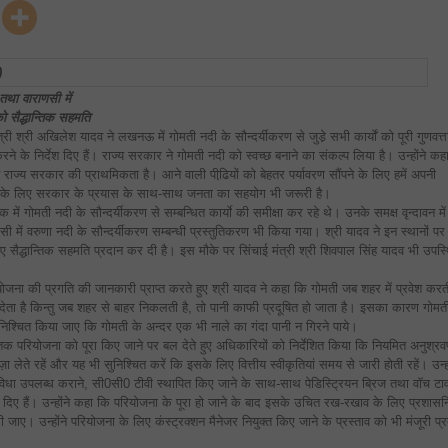
के
सौन्दर्यीकरण
से
जुडे़
सभी
कार्य
तय
समय-
ू तथा वाराणसी में
सीमा
को सैद्धान्तिक सहमति
में
पूरी
ी श्री अखिलेश यादव ने लखनऊ में गोमती नदी के सौन्दर्यीकरण से जुडे़ सभी कार्याें को पूरी गुणवत्त
गुणवत्ता
रने के निर्देश दिए हैं। राज्य सरकार ने गोमती नदी को स्वच्छ बनाने का संकल्प लिया है। उन्होंने कह
के
साथ
न राज्य सरकार की प्राथमिकता है। आने वाली पीढि़यों को बेहतर पर्यावरण सौंपने के लिए हमें अपनी
पूरे
किए
 इसके लिए सरकार के प्रयास के साथ-साथ जनता का सहयोग भी जरूरी है।
जाएं:
क में गोमती नदी के सौन्दर्यीकरण से सम्बन्धित कार्याे की समीक्षा कर रहे थे। उनके समक्ष वृन्दावन में
मुख्यमंत्री
णसी में वरुणा नदी के सौन्दर्यीकरण सम्बन्धी प्रस्तुतिकरण भी किया गया। श्री यादव ने इन स्थानों पर
लिए सैद्धान्तिक सहमति प्रदान कर दी है। इस मौके पर सिंचाई मंत्री श्री शिवपाल सिंह यादव भी उपस्
योजना की प्रगति की जानकारी प्राप्त करते हुए श्री यादव ने कहा कि गोमती जब शहर में प्रवेश करत
ता है किन्तु जब शहर से बाहर निकलती है, तो पानी काफी प्रदूषित हो जाता है। इसका कारण गोमती 
ुनिश्चित किया जाए कि गोमती के अन्दर एक भी नाले का गंदा पानी न गिरने पाये।
ाह तक परियोजना को पूरा किए जाने पर बल देते हुए अधिकारियों को निर्देशित किया कि नियमित अनुश्र
लेते रहें और यह भी सुनिश्चित करें कि इसके लिए वित्तीय स्वीकृतियां समय से जारी होती रहें। उन्हो
 सुविधा उपलब्ध कराने, सी0सी0 टीवी स्थापित किए जाने के साथ-साथ पेडिस्ट्रियन ब्रिज तथा वाॅच टा
देश दिए हैं। उन्होंने कहा कि परियोजना के पूरा हो जाने के बाद इसके उचित रख-रखाव के लिए प्रशास
 की जाए। उन्होंने परियोजना के लिए कंस्ट्रक्शन मैनेजर नियुक्त किए जाने के प्रस्ताव को भी मंजूरी प्