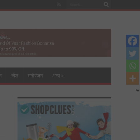
ल
खेल
मनोरंजन
अन्य
»