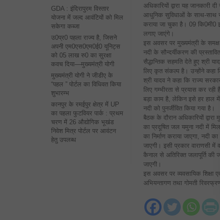
अधिकारियों द्वारा यह जानकारी दी 
GDA : इंदिरापुरम विस्तार
आधुनिक सुविधाओं के साथ-साथ स्
योजना में जल्द आवंटियों को मिल
कराया जा चुका है। 09 कि0मी0 इण्ट
सकेगा कब्जा
लगाए जाएंगे।
उ0प्र0 पहला राज्य है, जिसने
इस अवसर पर मुख्यमंत्री के समक्ष व
अपनी एम0एस0एम0ई0 यूनिट्स
नदी के सौन्दर्यीकरण की प्रस्ता
को 05 लाख रु0 का सुरक्षा
सैद्धान्तिक सहमति देते हुए श्री
कवच दिया—मुख्यमंत्री योगी
लिए कृत संकल्प है। उन्होंने कहा
मुख्यमंत्री योगी ने जीडीए के
श्री यादव ने कहा कि राज्य सरकार
“पहल ” पोर्टल का विधिवत किया
लिए गम्भीरता से प्रयास कर रही ह
शुभारम्भ
बड़ा काम है, लेकिन इसे हर हाल म
कानपुर के रमईपुर क्षेत्र में UP
नदी को पुनर्जीवित किया गया है।
का पहला फुटवियर पार्क : प्रथम
बैठक के दौरान अधिकारियों द्वारा 
चरण में 26 औद्योगिक भूखंड
का प्रदूषित जल यमुना नदी में मि
निवेश मित्र पोर्टल पर आवंटन
का निर्माण कराया जाएगा, नदी का
हेतु उपलब्ध
जाएगी। इसी प्रकार वाराणसी में 
कैनाल से अतिरिक्त जलापूर्ति की ज
जाएगी।
इस अवसर पर व्यवसायिक शिक्षा एवं
अभियन्तागण तथा गोमती रिवरफ्रण्