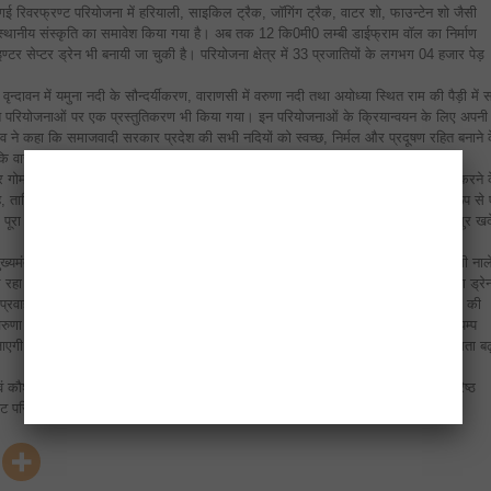
गई रिवरफ्रण्ट परियोजना में हरियाली, साइकिल ट्रैक, जाॅगिंग ट्रैक, वाटर शो, फाउन्टेन शो जैसी
थानीय संस्कृति का समावेश किया गया है। अब तक 12 कि0मी0 लम्बी डाईफ्राम वाॅल का निर्माण
र सेप्टर ड्रेन भी बनायी जा चुकी है। परियोजना क्षेत्र में 33 प्रजातियों के लगभग 04 हजार पेड़
ृन्दावन में यमुना नदी के सौन्दर्यीकरण, वाराणसी में वरुणा नदी तथा अयोध्या स्थित राम की पैड़ी में 
वित परियोजनाओं पर एक प्रस्तुतिकरण भी किया गया। इन परियोजनाओं के क्रियान्वयन के लिए अपनी
 यादव ने कहा कि समाजवादी सरकार प्रदेश की सभी नदियों को स्वच्छ, निर्मल और प्रदूषण रहित बनाने 
 कि वाराणसी में गंगा नदी को साफ बनाने के लिए वरुणा नदी को साफ-सुथरा बनाना जरूरी है।
 गोमती नदी के अलावा सैंगर, अनैया, चन्द्रावल, अखेरी तथा हिण्डन नदियों को भी पुनर्जीवित करने 
ै, ताकि इन नदियों को इनके प्राकृतिक स्वरूप में लाया जा सके। नदियों का संरक्षण आर्थिक रूप से
ें पूरा किया जाएगा। उन्होंने कहा कि समाजवादी सरकार के कार्यकाल में फतेहपुर जनपद में ससुर खद
मुख्यमंत्री को प्रस्तुतिकरण के माध्यम से यह जानकारी दी गई कि वृन्दावन में केशी घाट पर कोसी नाल
ल रहा है और नदी घाट से दूर भी बह रही है। परियोजना के तहत कोसी नाले के लिए इण्टरसेप्टिंग ड्रे
 प्रवाह घाट तक लाया जाएगा और जल स्तर ठीक करने के लिए अतिरिक्त जलापूर्ति भी यमुना में की
वरुणा नदी की सफाई के लिए उसके किनारे पाॅलीमर का ‘जियो वेब’ लगाया जाएगा और ज्ञानपुर पम्प
ाएगी। अयोध्या में राम की पैड़ी पर निरन्तर बहता हुआ पानी उपलब्ध कराने के लिए पम्पों की क्षमता बढ
 कौशल विकास राज्य मंत्री श्री अभिषेक मिश्रा, प्रमुख सचिव सिंचाई श्री दीपक सिंघल, वरिष्ठ
ट परियोजना की डिजाइन कन्सल्टेण्ट कम्पनी के अधिकारी भी मौजूद थे।