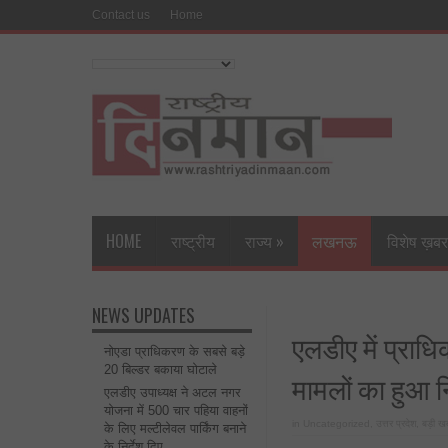
Contact us
Home
HOME
राष्ट्रीय
राज्य
»
लखनऊ
विशेष ख़बर
NEWS UPDATES
एलडीए में प्र
नोएडा प्राधिकरण के सबसे बड़े
20 बिल्डर बकाया घोटाले
मामलों का हुआ 
एलडीए उपाध्यक्ष ने अटल नगर
योजना में 500 चार पहिया वाहनों
in
Uncategorized
,
उत्तर प्रदेश
,
बड़ी खब
के लिए मल्टीलेवल पार्किंग बनाने
के निर्देश दिए