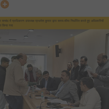
प्राधिकरण
दिवस,
जनता
अदालत
का
आयोजन,15
मामलों
े सम्बंध में प्राधिकरण उपाध्यक्ष प्रथमेश कुमार द्वारा समय-सीमा निर्धारित करते हुए अधिकारियों
का
शित किया गया
हुआ
निस्तारण