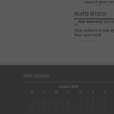
उपलक्ष्य में सुशासन सप्
RELATED ARTICLES
नोएडा प्राधिकरण के सबसे बड़
बिल्डर बकाया घोटाले
April 18, 2026
NEWS CALENDAR
August 2026
M
T
W
T
F
S
S
1
2
3
4
5
6
7
8
9
10
11
12
13
14
15
16