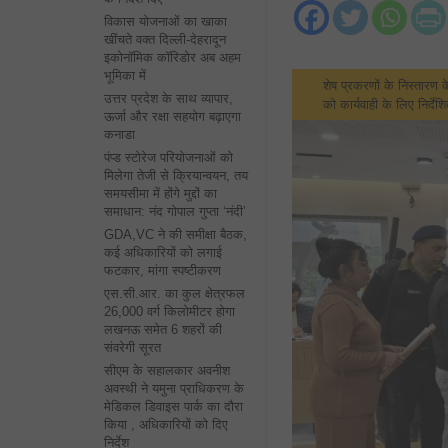
विकास योजनाओं का खाका
खींचते वक्त दिल्ली-देहरादून
इकोनॉमिक कॉरिडोर अब अहम
भूमिका में
शेष प्रकरणों के निस्तारण क
उत्तर प्रदेश के साथ व्यापार,
को कार्यवाही के लिए निर्दे
ऊर्जा और रक्षा सहयोग बढ़ाएगा
कनाडा
पंप्ड स्टोरेज परियोजनाओं को
मिलेगा तेजी से क्रियान्वयन, तय
समयसीमा में होंगे मुद्दों का
समाधान: नंद गोपाल गुप्ता ‘नंदी’
GDA,VC ने की समीक्षा बैठक,
कई अधिकारियों को लगाई
फटकार, मांगा स्पष्टीकरण
एस.सी.आर. का कुल क्षेत्रफल
26,000 वर्ग किलोमीटर होगा
लखनऊ समेत 6 शहरों की
संवरेगी सूरत
सीएम के सहालकार अवनीश
अवस्थी ने यमुना प्राधिकरण के
मेडिकल डिवाइस पार्क का दौरा
किया , अधिकारियों को दिए
निर्देश