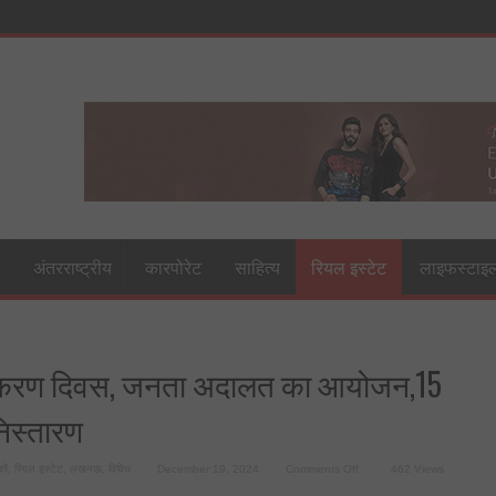
अंतरराष्ट्रीय
कारपोरेट
साहित्य
रियल इस्टेट
लाइफस्टाइ
ाधिकरण दिवस, जनता अदालत का आयोजन,15
निस्तारण
on
रें
,
रियल इस्टेट
,
लखनऊ
,
विविध
December 19, 2024
Comments Off
462 Views
एलडीए
में