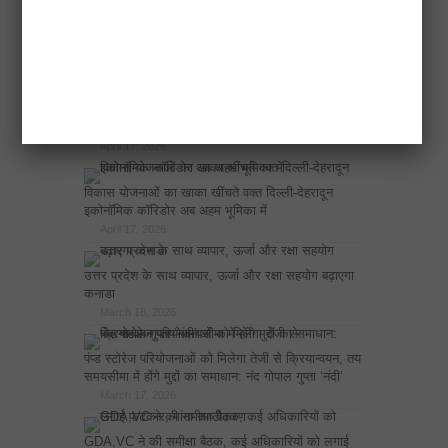
नोएडा प्राधिकरण के सबसे बड़े 20 बिल्डर बकाया घोटाले
April 18, 2026
एलडीए उपाध्यक्ष ने अटल नगर योजना में 500 चार पहिया
वाहनों के लिए मल्टीलेवल पार्किंग बनाने के निर्देश दिए
April 17, 2026
विकास योजनाओं का खाका खींचते वक्त दिल्ली-देहरादून
इकोनॉमिक कॉरिडोर अब अहम भूमिका में
April 17, 2026
उत्तर प्रदेश के साथ व्यापार, ऊर्जा और रक्षा सहयोग बढ़ाएगा
कनाडा
March 18, 2026
पंप्ड स्टोरेज परियोजनाओं को मिलेगा तेजी से क्रियान्वयन, तय
समयसीमा में होंगे मुद्दों का समाधान: नंद गोपाल गुप्ता ‘नंदी’
March 17, 2026
GDA,VC ने की समीक्षा बैठक, कई अधिकारियों को लगाई