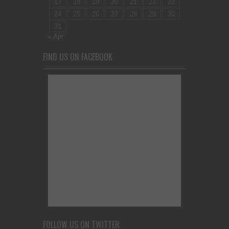
17
18
19
20
21
22
23
24
25
26
27
28
29
30
31
« Apr
FIND US ON FACEBOOK
FOLLOW US ON TWITTER