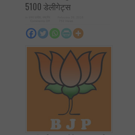
5100 डेलीगेट्स
in
उत्तर प्रदेश
,
राष्ट्रीय
February 26, 2016
on
Comments Off
753 Views
भाजयुमो
के
राष्ट्रीय
अधिवेशन
में
पहुँचेंगे
उ0प्र0
से
5100
डेलीगेट्स