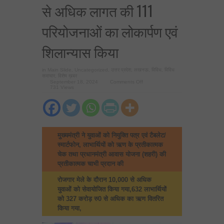
से अधिक लागत की 111
परियोजनाओं का लोकार्पण एवं
शिलान्यास किया
in
Main Slide
,
Uncategorized
,
उत्तर प्रदेश
,
लखनऊ
,
विविध
,
विविध
समाचार
,
विशेष ख़बर
on
September 18, 2024
Comments Off
मुख्यमंत्री
731 Views
योगी
ने
गाजियाबाद
के
विकास
की
757
मुख्यमंत्री ने युवाओं को नियुक्ति पत्र एवं टैबलेट/
करोड़
रु0
स्मार्टफोन, लाभार्थियों को ऋण के प्रतीकात्मक
से
अधिक
चेक तथा प्रधानमंत्री आवास योजना (शहरी) की
लागत
प्रतीकात्मक चाभी प्रदान की
की
111
परियोजनाओं
रोजगार मेले के दौरान 10,000 से अधिक
का
लोकार्पण
युवाओं को सेवायोजित किया गया,632 लाभार्थियों
एवं
को 327 करोड़ रु0 से अधिक का ऋण वितरित
शिलान्यास
किया
किया गया,