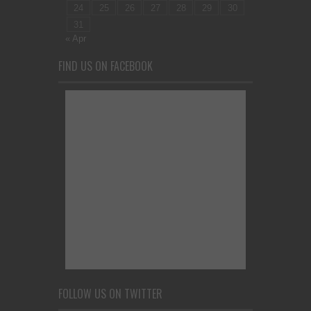
24
25
26
27
28
29
30
31
« Apr
FIND US ON FACEBOOK
FOLLOW US ON TWITTER