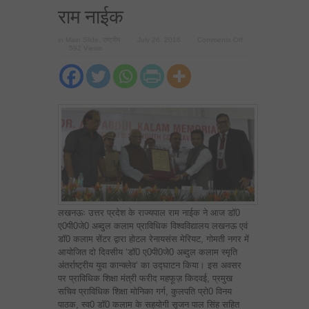
राम नाईक
on
in
Main Slide
,
राष्ट्रीय
July 26, 2016
Comments Off
डाॅ0
592 Views
कलाम
कहते
थे
कि
भारत
युवाओं
का
देश
है
—–
राज्यपाल
राम
नाईक
लखनऊः उत्तर प्रदेश के राज्यपाल राम नाईक ने आज डाॅ0
ए0पी0जे0 अब्दुल कलाम प्राविधिक विश्वविद्यालय लखनऊ एवं
डाॅ0 कलाम सेंटर द्वारा होटल रेनायसंस मेरियट, गोमती नगर में
आयोजित दो दिवसीय ‘डाॅ0 ए0पी0जे0 अब्दुल कलाम स्मृति
अंतर्राष्ट्रीय युवा कान्क्लेव‘ का उद्घाटन किया। इस अवसर
पर प्राविधिक शिक्षा मंत्री फरीद महफूज़ किदवई, प्रमुख
सचिव प्राविधिक शिक्षा मोनिका गर्ग, कुलपति प्रो0 विनय
पाठक, स्व0 डाॅ0 कलाम के सहयोगी सृजन पाल सिंह सहित