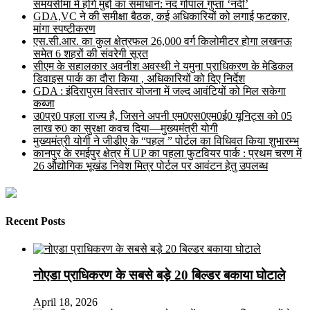
समयसीमा में होंगे मुद्दों का समाधान: नंद गोपाल गुप्ता ‘नंदी’
GDA,VC ने की समीक्षा बैठक, कई अधिकारियों को लगाई फटकार,
मांगा स्पष्टीकरण
एस.सी.आर. का कुल क्षेत्रफल 26,000 वर्ग किलोमीटर होगा लखनऊ
समेत 6 शहरों की संवरेगी सूरत
सीएम के सहालकार अवनीश अवस्थी ने यमुना प्राधिकरण के मेडिकल
डिवाइस पार्क का दौरा किया , अधिकारियों को दिए निर्देश
GDA : इंदिरापुरम विस्तार योजना में जल्द आवंटियों को मिल सकेगा
कब्जा
उ0प्र0 पहला राज्य है, जिसने अपनी एम0एस0एम0ई0 यूनिट्स को 05
लाख रु0 का सुरक्षा कवच दिया—मुख्यमंत्री योगी
मुख्यमंत्री योगी ने जीडीए के “पहल ” पोर्टल का विधिवत किया शुभारम्भ
कानपुर के रमईपुर क्षेत्र में UP का पहला फुटवियर पार्क : प्रथम चरण में
26 औद्योगिक भूखंड निवेश मित्र पोर्टल पर आवंटन हेतु उपलब्ध
Recent Posts
नोएडा प्राधिकरण के सबसे बड़े 20 बिल्डर बकाया घोटाले
April 18, 2026