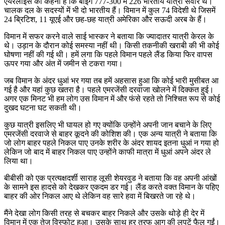
एयरलाइंस का कहना है कि बोइंग 777-300 में 226 भारतीय यात्री सवार थे।
चालक दल के सदस्यों में भी दो भारतीय हैं। विमान में कुल 74 विदेशी थे जिसमें
24 ब्रिटिश, 11 यूएई और छह-छह यात्री अमेरिका और सऊदी अरब के हैं।
विमान में सफर करने वाले साई भास्कर ने बताया कि ज्यादातर यात्री केरल के
थे। उड़ान के दौरान कोई समस्या नहीं थी। किसी तकनीकी खराबी की भी कोई
घोषणा नहीं की गई थी। हमें लगा कि पहले विमान पहले लैंड किया फिर वापस
ऊपर गया और अंत में जमीन से टकरा गया।
जब विमान के अंदर धुआं भर गया तब हमें अहसास हुआ कि कोई भारी मुसीबत आ
गई है और यहां कुछ खतरा है। पहले एमरजेंसी दरवाजा खोलने में दिक्कत हुई।
अगर एक मिनट भी हम लोग उस विमान में और फंसे रहते तो निश्चित रूप से कोई
दुखद घटना घट सकती थी।
कुछ यात्री इसलिए भी घायल हो गए क्योंकि उन्होंने अपनी जान बचाने के लिए
एमरजेंसी दरवाजे से बाहर कूदने की कोशिश की। एक अन्य यात्री ने बताया कि
जो लोग बाहर पहले निकल पाए उनके शरीर के अंदर शायद इतना धुआं न गया हो
लेकिन जो बाद में बाहर निकल पाए उन्होंने काफी मात्रा में धुआं अपने अंदर ले
लिया था।
बीबीसी को एक प्रत्यक्षदर्शी साराह लूसी शेयरवुड ने बताया कि वह अपनी आंखों
के सामने इस हादसे को देखकर एकदम डर गई। लैंड करते वक्त विमान के पहिए
बाहर की ओर निकल आए थे लेकिन वह सारे हवा में बिखरते जा रहे थे।
मैंने देखा लोग किसी तरह से बचकर बाहर निकले और उसके थोड़े ही देर में
विमान में एक तेज विस्फोट हुआ। उसके साथ हर तरफ आग की लपटें फैल गईं।