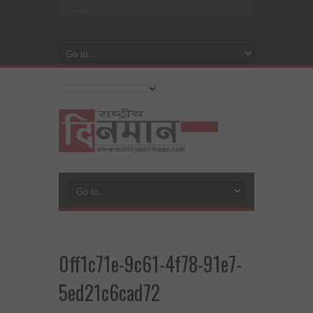
0ff1c71e-9c61-4f78-91e7-
5ed21c6cad72