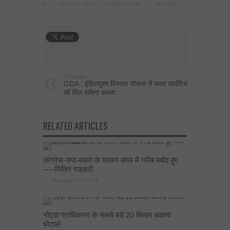
on
in
June 27, 2025
Comments Off
36 Views
0ff1c71e-
9c61-
4f78-
91e7-
5ed21c6cad72
Previous:
GDA : इंदिरापुरम विस्तार योजना में जल्द आवंटियों
को मिल सकेगा कब्जा
RELATED ARTICLES
कांग्रेस-सपा-बसपा के शासन काल में गरीब बर्बाद हुए
—–नितिन गडकरी
November 24, 2016
नोएडा प्राधिकरण के सबसे बड़े 20 बिल्डर बकाया
घोटाले