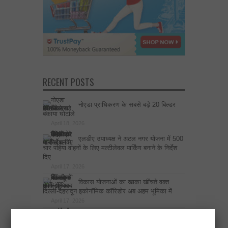
RECENT POSTS
नोएडा प्राधिकरण के सबसे बड़े 20 बिल्डर
बकाया घोटाले
April 18, 2026
एलडीए उपाध्यक्ष ने अटल नगर योजना में 500
चार पहिया वाहनों के लिए मल्टीलेवल पार्किंग बनाने के निर्देश
दिए
April 17, 2026
विकास योजनाओं का खाका खींचते वक्त
दिल्ली-देहरादून इकोनॉमिक कॉरिडोर अब अहम भूमिका में
April 17, 2026
उत्तर प्रदेश के साथ व्यापार, ऊर्जा और रक्षा
सहयोग बढ़ाएगा कनाडा