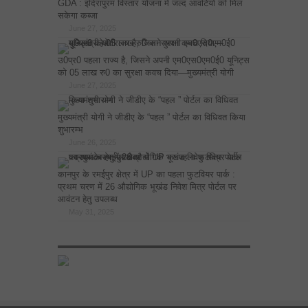
GDA : इंदिरापुरम विस्तार योजना में जल्द आवंटियों को मिल
सकेगा कब्जा
June 27, 2025
उ0प्र0 पहला राज्य है, जिसने अपनी एम0एस0एम0ई0 यूनिट्स
को 05 लाख रु0 का सुरक्षा कवच दिया—मुख्यमंत्री योगी
June 27, 2025
मुख्यमंत्री योगी ने जीडीए के “पहल ” पोर्टल का विधिवत किया
शुभारम्भ
June 26, 2025
कानपुर के रमईपुर क्षेत्र में UP का पहला फुटवियर पार्क :
प्रथम चरण में 26 औद्योगिक भूखंड निवेश मित्र पोर्टल पर
आवंटन हेतु उपलब्ध
May 31, 2025