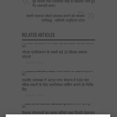
पूर्व भाजपा नेता दयाशंकर सिंह के खिलाफ जारी हुआ
गैर-जमानती वारंट!
Next:
सस्ती स्वास्थ्य सेवाएं उपलब्ध कराने को सरकार
प्रतिबद्ध : श्रीमती अनुप्रिया पटेल
RELATED ARTICLES
नोएडा प्राधिकरण के सबसे बड़े 20 बिल्डर बकाया
घोटाले
April 18, 2026
एलडीए उपाध्यक्ष ने अटल नगर योजना में 500 चार
पहिया वाहनों के लिए मल्टीलेवल पार्किंग बनाने के निर्देश
दिए
April 17, 2026
विकास योजनाओं का खाका खींचते वक्त दिल्ली-देहरादून