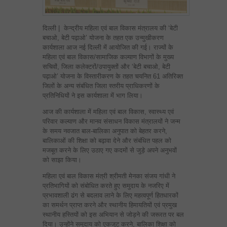
दिल्ली | केन्‍द्रीय महिला एवं बाल विकास मंत्रालय की ‘बेटी
बचाओ, बेटी पढ़ाओ’ योजना के तहत एक उन्‍मुखीकरण
कार्यशाला आज नई दिल्‍ली में आयोजित की गई। राज्‍यों के
महिला एवं बाल विकास/सामाजिक कल्‍याण विभागों के मुख्‍य
सचिवों, जिला कलेक्‍टरों/उपायुक्‍तों और ‘बेटी बचाओ, बेटी
पढ़ाओ’ योजना के विस्‍तारीकरण के तहत चयनित 61 अतिरिक्‍त
जिलों के अन्‍य संबंधित जिला स्‍तरीय प्राधिकरणों के
प्रतिनिधियों ने इस कार्यशाला में भाग लिया।
आज की कार्यशाला में महिला एवं बाल विकास, स्‍वास्‍थ्‍य एवं
परिवार कल्‍याण और मानव संसाधन विकास मंत्रालयों ने जन्‍म
के समय नवजात बाल-बालिका अनुपात को बेहतर करने,
बालिकाओं की शिक्षा को बढ़ावा देने और संबंधित पहल को
मजबूत करने के लिए उठाए गए कदमों से जुड़े अपने अनुभवों
को साझा किया।
महिला एवं बाल विकास मंत्री श्रीमती मेनका संजय गांधी ने
प्रतिभागियों को संबोधित करते हुए समुदाय के नजरिए में
प्रभावशाली ढंग से बदलाव लाने के लिए महत्‍वपूर्ण हितधारकों
का समर्थन प्राप्‍त करने और स्‍थानीय हिमायतियों एवं प्रमुख
स्‍थानीय हस्तियों को इस अभियान से जोड़ने की जरूरत पर बल
दिया। उन्‍होंने समुदाय को एकजुट करने, बालिका शिक्षा को