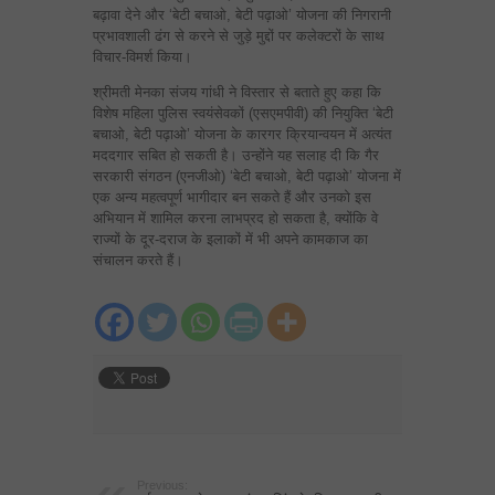
बढ़ावा देने और ‘बेटी बचाओ, बेटी पढ़ाओ’ योजना की निगरानी
प्रभावशाली ढंग से करने से जुड़े मुद्दों पर कलेक्‍टरों के साथ
विचार-विमर्श किया।
श्रीमती मेनका संजय गांधी ने विस्‍तार से बताते हुए कहा कि
विशेष महिला पुलिस स्‍वयंसेवकों (एसएमपीवी) की नियुक्ति ‘बेटी
बचाओ, बेटी पढ़ाओ’ योजना के कारगर क्रियान्‍वयन में अत्‍यंत
मददगार सबित हो सकती है। उन्‍होंने यह सलाह दी कि गैर
सरकारी संगठन (एनजीओ) ‘बेटी बचाओ, बेटी पढ़ाओ’ योजना में
एक अन्‍य महत्‍वपूर्ण भागीदार बन सकते हैं और उनको इस
अभियान में शामिल करना लाभप्रद हो सकता है, क्‍योंकि वे
राज्‍यों के दूर-दराज के इलाकों में भी अपने कामकाज का
संचालन करते हैं।
Previous: