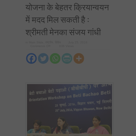
योजना के बेहतर क्रियान्‍वयन
में मदद मिल सकती है :
श्रीमती मेनका संजय गांधी
in
Main Slide
,
राष्ट्रीय
,
विविध
July 25, 2016
on
Comments Off
636 Views
एनजीओ
की
सेवाएं
लेने
से
‘बेटी
बचाओ,
बेटी
पढ़ाओ’
योजना
के
बेहतर
क्रियान्‍वयन
में
मदद
मिल
सकती
है
:
श्रीमती
मेनका
संजय
गांधी