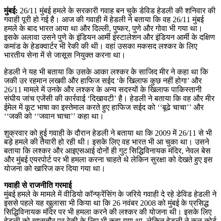
मुंबई
:
26/11 मुंबई हमले के सरकारी गवाह बन चुके डेविड हेडली की शनिवार की
गवाही पूरी हो गई है। आज की गवाही में हेडली ने बताया कि वह 26/11 मुंबई
हमले के बाद भारत आया था और दिल्ली, पुष्कर, पुणे और गोवा भी गया था।
इसके अलावा उसने पुणे के इंडियन आर्मी इंस्टालेशन और इंडियन आर्मी के दक्षिण
कमांड के हेडक्वार्टर भी रेकी की थी। वहां उसका मकसद लश्कर के लिए
भारतीय सेना में से जासूस नियुक्त करना था।
हेडली ने यह भी बताया कि उसके आका लश्कर के साजिद मीर ने कहा था कि
जकी उर रहमान लखवी और हाफिज सईद ‘के खिलाफ कुछ नहीं होगा’ और
26/11 मामले में उनके और लश्कर के अन्य सदस्यों के खिलाफ पाकिस्तानी
संघीय जांच एजेंसी की कार्रवाई ‘दिखावटी’ है। हेडली ने बताया कि वह और मीर
ईमेल में कूट भाषा का इस्तेमाल करते हुए हाफिज सईद को ‘‘बूढे चाचा’’ और
‘‘जकी को ‘‘जवान चाचा’’ कहा था।
शुक्रवार को हुई गवाही के दौरान हेडली ने बताया था कि 2009 में 26/11 से भी
बड़े हमले की तैयारी हो रही थी। इसके लिए वह भारत भी आ चुका था। उसने
बताया कि लश्कर और आइएसआई दोनों ही गुट सिद्धिविनायक मंदिर, नेवल बेस
और मुंबई एयरपोर्ट पर भी हमला करना चाहते थे लेकिन सुरक्षा को देखते हुए इस
योजना को खारिज कर दिया गया था।
गवाही
से
राजनीति
गरमाई
मुंबई हमले के मामले में वीडियो कॉन्फ्रेंसिंग के जरिये गवाही दे रहे डेविड हेडली ने
इससे पहले यह खुलासा भी किया था कि 26 नवंबर 2008 को मुंबई के प्रसिद्ध
सिद्धिविनायक मंदिर पर भी हमला करने की लश्कर की योजना थी। इसके लिए
हेडली को खासतौर पर रेकी के लिए भी कहा गया था, लेकिन हेडली ने कल कोर्ट