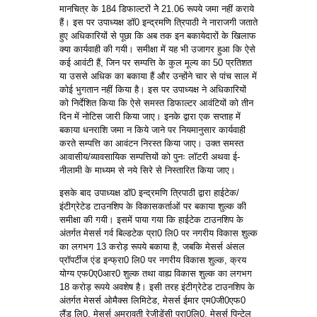
मानचित्र के 184 डिफाल्टरों नेे 21.06 रूपये जमा नहीं कराये
हैं। इस पर उपाध्यक्ष डाॅ0 इन्द्रमणि त्रिपाठी ने नाराजगी जताते
हुए अधिकारियों से पूछा कि अब तक इन बकायेदारों के खिलाफ
क्या कार्यवाही की गयी। समीक्षा में यह भी उजागर हुआ कि ऐसे
कई आवंटी हैं, जिन पर सम्पत्ति के कुल मूल्य का 50 प्रतिशत
या उससे अधिक का बकाया हैं और उन्होंने चार से पांच साल में
कोई भुगतान नहीं किया है। इस पर उपाध्यक्ष ने अधिकारियों
को निर्देशित किया कि ऐसे समस्त डिफाल्टर आवंटियों को तीन
दिन में नोटिस जारी किया जाए। इनके द्वारा एक सप्ताह में
बकाया धनराशि जमा न किये जाने पर नियमानुसार कार्यवाही
करते सम्पत्ति का आवंटन निरस्त किया जाए। उक्त समस्त
आवासीय/व्यावसायिक सम्पत्तियों को पुनः लाॅटरी अथवा ई-
नीलामी के माध्यम से नये सिरे से निस्तारित किया जाए।
इसके बाद उपाध्यक्ष डाॅ0 इन्द्रमणि त्रिपाठी द्वारा हाईटेक/
इंटीग्रेटेड टाउनशिप के विकासकर्ताओं पर बकाया शुल्क की
समीक्षा की गयी। इसमें पाया गया कि हाईटेक टाउनशिप के
अंतर्गत मेसर्स गर्व बिल्डटेक प्रा0 लि0 पर नगरीय विकास शुल्क
का लगभग 13 करोड़ रूपये बकाया है, जबकि मेसर्स अंसल
प्राॅपर्टीज एंड इन्फ्रा0 लि0 पर नगरीय विकास शुल्क, क्रय
योग्य एफ0ए0आर0 शुल्क तथा वाह्य विकास शुल्क का लगभग
18 करोड़ रूपये अवशेष है। इसी तरह इंटीग्रेटेड टाउनशिप के
अंतर्गत मेसर्स ओमैक्स लिमिटेड, मेसर्स ईमार एम0जी0एफ0
लैंड लि0, मेसर्स अमरावती रेजीडेंसी प्रा0लि0, मेसर्स पिन्टेल