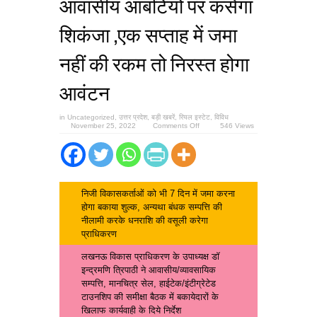
आवासीय आंबटियो पर कसेगा
शिकंजा ,एक सप्ताह में जमा
नहीं की रकम तो निरस्त होगा
आवंटन
in
Uncategorized
,
उत्तर प्रदेश
,
बड़ी खबरें
,
रियल इस्टेट
,
विविध
on
November 25, 2022
Comments Off
546 Views
LDA
करोड़ों
के
बकायेदार
बड़े
बिल्डरों,
व्यावसायिक,
आवासीय
निजी विकासकर्ताओं को भी 7 दिन में जमा करना
आंबटियो
होगा बकाया शुल्क, अन्यथा बंधक सम्पत्ति की
पर
कसेगा
नीलामी करके धनराशि की वसूली करेगा
शिकंजा
प्राधिकरण
,एक
सप्ताह
में
लखनऊ विकास प्राधिकरण के उपाध्यक्ष डाॅ
जमा
नहीं
इन्द्रमणि त्रिपाठी ने आवासीय/व्यावसायिक
की
सम्पत्ति, मानचित्र सेल, हाईटेक/इंटीग्रेटेड
रकम
तो
टाउनशिप की समीक्षा बैठक में बकायेदारों के
निरस्त
खिलाफ कार्यवाही के दिये निर्देश
होगा