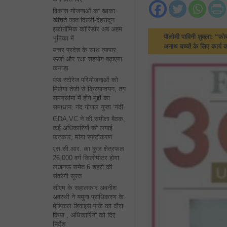
विकास योजनाओं का खाका
खींचते वक्त दिल्ली-देहरादून
इकोनॉमिक कॉरिडोर अब अहम
पौलोमी पाविनी शुक्ला: “फोर्
भूमिका में
अनाथ बच्चों के लिए कार्य क
उत्तर प्रदेश के साथ व्यापार,
ऊर्जा और रक्षा सहयोग बढ़ाएगा
कनाडा
पंप्ड स्टोरेज परियोजनाओं को
मिलेगा तेजी से क्रियान्वयन, तय
समयसीमा में होंगे मुद्दों का
समाधान: नंद गोपाल गुप्ता ‘नंदी’
GDA,VC ने की समीक्षा बैठक,
कई अधिकारियों को लगाई
फटकार, मांगा स्पष्टीकरण
एस.सी.आर. का कुल क्षेत्रफल
26,000 वर्ग किलोमीटर होगा
लखनऊ समेत 6 शहरों की
संवरेगी सूरत
सीएम के सहालकार अवनीश
अवस्थी ने यमुना प्राधिकरण के
मेडिकल डिवाइस पार्क का दौरा
किया , अधिकारियों को दिए
निर्देश