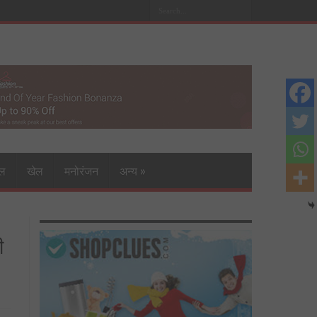
इल
खेल
मनोरंजन
अन्य
»
ी