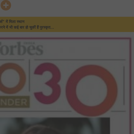
पौलोमी
पाविनी
शुक्ला
विश्व
प्रसिद्ध
पत्रिका
ब्स” में मिला स्थान
फोर्ब्स
रने में भी कई बार हो चुकीं हैं पुरस्कृत…
की
अंडर
30
सूची
में
शामिल…