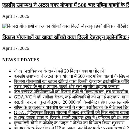
एलडीए उपाध्यक्ष ने अटल नगर योजना में 500 चार पहिया वाहनों के लिए 
April 17, 2026
विकास योजनाओं का खाका खींचते वक्त दिल्ली-देहरादून इकोनॉमिक 
April 17, 2026
NEWS UPDATES
नोएडा प्राधिकरण के सबसे बड़े 20 बिल्डर बकाया घोटाले
एलडीए उपाध्यक्ष ने अटल नगर योजना में 500 चार पहिया वाहनों के लिए मल्ट
विकास योजनाओं का खाका खींचते वक्त दिल्ली-देहरादून इकोनॉमिक कॉरि
उत्तर प्रदेश के साथ व्यापार, ऊर्जा और रक्षा सहयोग बढ़ाएगा कनाडा
पंप्ड स्टोरेज परियोजनाओं को मिलेगा तेजी से क्रियान्वयन, तय समयसीमा में ह
GDA,VC ने की समीक्षा बैठक, कई अधिकारियों को लगाई फटकार, मांगा
एस.सी.आर. का कुल क्षेत्रफल 26,000 वर्ग किलोमीटर होगा लखनऊ समेत 
सीएम के सहालकार अवनीश अवस्थी ने यमुना प्राधिकरण के मेडिकल डिवाइस
GDA : इंदिरापुरम विस्तार योजना में जल्द आवंटियों को मिल सकेगा कब्जा
उ0प्र0 पहला राज्य है, जिसने अपनी एम0एस0एम0ई0 यूनिट्स को 05 लाख 
मुख्यमंत्री योगी ने जीडीए के “पहल ” पोर्टल का विधिवत किया शुभारम्भ
कानपुर के रमईपुर क्षेत्र में UP का पहला फुटवियर पार्क : प्रथम चरण में