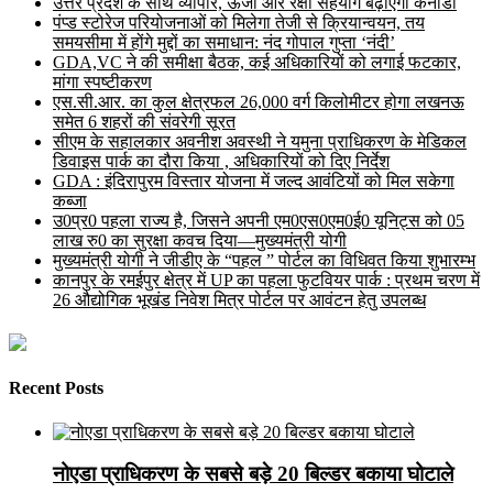
उत्तर प्रदेश के साथ व्यापार, ऊर्जा और रक्षा सहयोग बढ़ाएगा कनाडा
पंप्ड स्टोरेज परियोजनाओं को मिलेगा तेजी से क्रियान्वयन, तय
समयसीमा में होंगे मुद्दों का समाधान: नंद गोपाल गुप्ता ‘नंदी’
GDA,VC ने की समीक्षा बैठक, कई अधिकारियों को लगाई फटकार,
मांगा स्पष्टीकरण
एस.सी.आर. का कुल क्षेत्रफल 26,000 वर्ग किलोमीटर होगा लखनऊ
समेत 6 शहरों की संवरेगी सूरत
सीएम के सहालकार अवनीश अवस्थी ने यमुना प्राधिकरण के मेडिकल
डिवाइस पार्क का दौरा किया , अधिकारियों को दिए निर्देश
GDA : इंदिरापुरम विस्तार योजना में जल्द आवंटियों को मिल सकेगा
कब्जा
उ0प्र0 पहला राज्य है, जिसने अपनी एम0एस0एम0ई0 यूनिट्स को 05
लाख रु0 का सुरक्षा कवच दिया—मुख्यमंत्री योगी
मुख्यमंत्री योगी ने जीडीए के “पहल ” पोर्टल का विधिवत किया शुभारम्भ
कानपुर के रमईपुर क्षेत्र में UP का पहला फुटवियर पार्क : प्रथम चरण में
26 औद्योगिक भूखंड निवेश मित्र पोर्टल पर आवंटन हेतु उपलब्ध
Recent Posts
नोएडा प्राधिकरण के सबसे बड़े 20 बिल्डर बकाया घोटाले