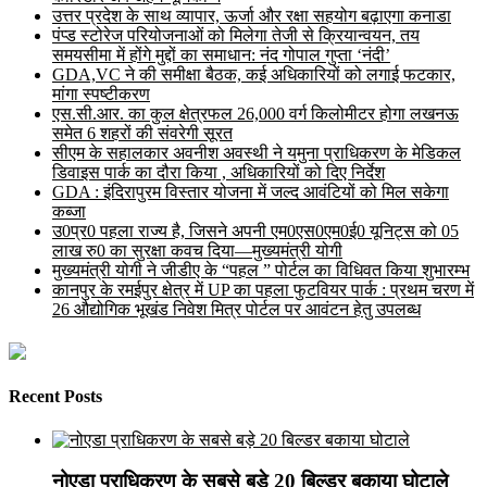
उत्तर प्रदेश के साथ व्यापार, ऊर्जा और रक्षा सहयोग बढ़ाएगा कनाडा
पंप्ड स्टोरेज परियोजनाओं को मिलेगा तेजी से क्रियान्वयन, तय
समयसीमा में होंगे मुद्दों का समाधान: नंद गोपाल गुप्ता ‘नंदी’
GDA,VC ने की समीक्षा बैठक, कई अधिकारियों को लगाई फटकार,
मांगा स्पष्टीकरण
एस.सी.आर. का कुल क्षेत्रफल 26,000 वर्ग किलोमीटर होगा लखनऊ
समेत 6 शहरों की संवरेगी सूरत
सीएम के सहालकार अवनीश अवस्थी ने यमुना प्राधिकरण के मेडिकल
डिवाइस पार्क का दौरा किया , अधिकारियों को दिए निर्देश
GDA : इंदिरापुरम विस्तार योजना में जल्द आवंटियों को मिल सकेगा
कब्जा
उ0प्र0 पहला राज्य है, जिसने अपनी एम0एस0एम0ई0 यूनिट्स को 05
लाख रु0 का सुरक्षा कवच दिया—मुख्यमंत्री योगी
मुख्यमंत्री योगी ने जीडीए के “पहल ” पोर्टल का विधिवत किया शुभारम्भ
कानपुर के रमईपुर क्षेत्र में UP का पहला फुटवियर पार्क : प्रथम चरण में
26 औद्योगिक भूखंड निवेश मित्र पोर्टल पर आवंटन हेतु उपलब्ध
Recent Posts
नोएडा प्राधिकरण के सबसे बड़े 20 बिल्डर बकाया घोटाले