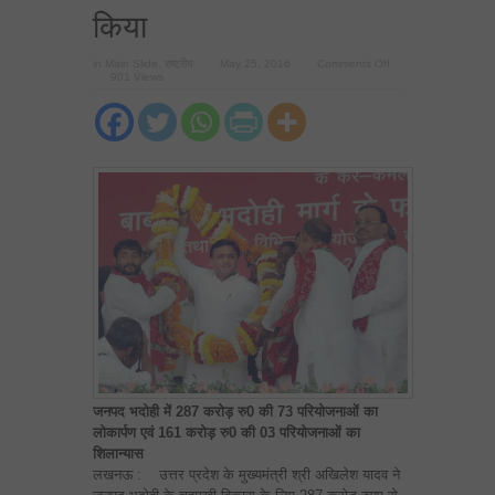
किया
on
in
Main Slide
,
राष्ट्रीय
May 25, 2016
Comments Off
मुख्यमंत्री
901 Views
ने
बाबतपुर-
भदोही
फोरलेन
मार्ग
का
उद्घाटन
किया
जनपद भदोही में 287 करोड़ रु0 की 73 परियोजनाओं का
लोकार्पण एवं 161 करोड़ रु0 की 03 परियोजनाओं का
शिलान्यास
लखनऊ : उत्तर प्रदेश के मुख्यमंत्री श्री अखिलेश यादव ने