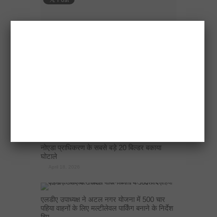
Previous:
सूचना निदेशालय में बड़े मंगल पर भण्डारे का
आयोजन
Next:
पनामा पेपर्स : कांग्रेस का सवाल, प्रधानमंत्री के
कार्यक्रम में अमिताभ क्यों ?
RELATED ARTICLES
नोएडा प्राधिकरण के सबसे बड़े 20 बिल्डर बकाया
घोटाले
April 18, 2026
एलडीए उपाध्यक्ष ने अटल नगर योजना में 500 चार
पहिया वाहनों के लिए मल्टीलेवल पार्किंग बनाने के निर्देश
दिए