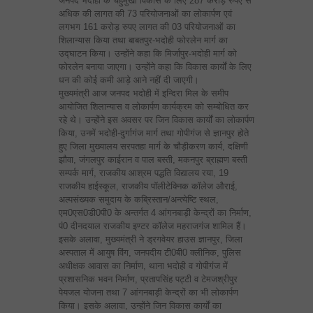
जनपद भदोही के चहुमुखी विकास के लिए 287 करोड़ रुपए से
अधिक की लागत की 73 परियोजनाओं का लोकार्पण एवं
लगभग 161 करोड़ रुपए लागत की 03 परियोजनाओं का
शिलान्यास किया तथा बाबतपुर-भदोही फोरलेन मार्ग का
उद्घाटन किया। उन्होंने कहा कि मिर्जापुर-भदोही मार्ग को
फोरलेन बनाया जाएगा। उन्होंने कहा कि विकास कार्यों के लिए
धन की कोई कमी आड़े आने नहीं दी जाएगी।
मुख्यमंत्री आज जनपद भदोही में इन्दिरा मिल के समीप
आयोजित शिलान्यास व लोकार्पण कार्यक्रम को सम्बोधित कर
रहे थे। उन्होंने इस अवसर पर जिन विकास कार्यों का लोकार्पण
किया, उनमें भदोही-दुर्गागंज मार्ग तथा गोपीगंज से ज्ञानपुर होते
हुए जिला मुख्यालय सरपतहा मार्ग के चौड़ीकरण कार्य, दक्षिणी
झौवा, जंगलपुर काईरान व पाल बस्ती, मकनपुर ब्राह्मण बस्ती
सम्पर्क मार्ग, राजकीय आश्रम पद्धति विद्यालय रया, 19
राजकीय हाईस्कूल, राजकीय पॉलीटेक्निक कॉलेज औराई,
अल्पसंख्यक समुदाय के कब्रिस्तान/अन्त्येष्टि स्थल,
एम0एस0डी0पी0 के अन्तर्गत 4 आंगनबाड़ी केन्द्रों का निर्माण,
पं0 दीनदयाल राजकीय इण्टर कॉलेज महराजगंज शामिल हैं।
इसके अलावा, मुख्यमंत्री ने ड्रगवेयर हाउस ज्ञानपुर, जिला
अस्पताल में आयुष विंग, जनपदीय टी0बी0 क्लीनिक, पुलिस
अधीक्षक आवास का निर्माण, थाना भदोही व गोपीगंज में
प्रशासनिक भवन निर्माण, प्रतापसिंह पट्टी व टेमजश्रीपुर
पेयजल योजना तथा 7 आंगनबाड़ी केन्द्रों का भी लोकार्पण
किया। इसके अलावा, उन्होंने जिन विकास कार्यों का