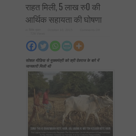
राहत मिली, 5 लाख रु0 की
आर्थिक सहायता की घोषणा
on
in
विशेष ख़बर
October 10, 2015
Comments Off
मुख्यमंत्री
728 Views
की
पहल
से
बांदा
के
निःशक्त
किसान
सोशल मीडिया से मुख्यमंत्री को श्री देवराज के बारे में
को
जानकारी मिली थी
भारी
राहत
मिली,
5
लाख
रु0
की
आर्थिक
सहायता
की
घोषणा