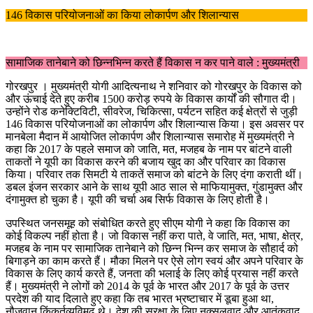
146 विकास परियोजनाओं का किया लोकार्पण और शिलान्यास
सामाजिक तानेबाने को छिन्नभिन्न करते हैं विकास न कर पाने वाले : मुख्यमंत्री
गोरखपुर । मुख्यमंत्री योगी आदित्यनाथ ने शनिवार को गोरखपुर के विकास को
और ऊंचाई देते हुए करीब 1500 करोड़ रुपये के विकास कार्यों की सौगात दी।
उन्होंने रोड कनेक्टिविटी, सीवरेज, चिकित्सा, पर्यटन सहित कई क्षेत्रों से जुड़ी
146 विकास परियोजनाओं का लोकार्पण और शिलान्यास किया। इस अवसर पर
मानबेला मैदान में आयोजित लोकार्पण और शिलान्यास समारोह में मुख्यमंत्री ने
कहा कि 2017 के पहले समाज को जाति, मत, मजहब के नाम पर बांटने वाली
ताकतों ने यूपी का विकास करने की बजाय खुद का और परिवार का विकास
किया। परिवार तक सिमटी ये ताकतें समाज को बांटने के लिए दंगा कराती थीं।
डबल इंजन सरकार आने के साथ यूपी आठ साल से माफियामुक्त, गुंडामुक्त और
दंगामुक्त हो चुका है। यूपी की चर्चा अब सिर्फ विकास के लिए होती है।
उपस्थित जनसमूह को संबोधित करते हुए सीएम योगी ने कहा कि विकास का
कोई विकल्प नहीं होता है। जो विकास नहीं करा पाते, वे जाति, मत, भाषा, क्षेत्र,
मजहब के नाम पर सामाजिक तानेबाने को छिन्न भिन्न कर समाज के सौहार्द को
बिगाड़ने का काम करते हैं। मौका मिलने पर ऐसे लोग स्वयं और अपने परिवार के
विकास के लिए कार्य करते हैं, जनता की भलाई के लिए कोई प्रयास नहीं करते
हैं। मुख्यमंत्री ने लोगों को 2014 के पूर्व के भारत और 2017 के पूर्व के उत्तर
प्रदेश की याद दिलाते हुए कहा कि तब भारत भ्रष्टाचार में डूबा हुआ था,
नौजवान किंकर्तव्यविमूढ़ थे। देश की सुरक्षा के लिए नक्सलवाद और आतंकवाद