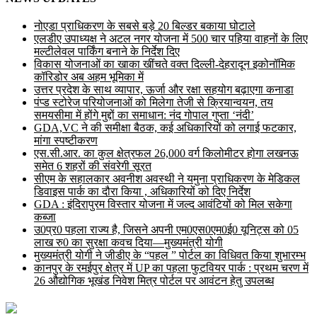
नोएडा प्राधिकरण के सबसे बड़े 20 बिल्डर बकाया घोटाले
एलडीए उपाध्यक्ष ने अटल नगर योजना में 500 चार पहिया वाहनों के लिए
मल्टीलेवल पार्किंग बनाने के निर्देश दिए
विकास योजनाओं का खाका खींचते वक्त दिल्ली-देहरादून इकोनॉमिक
कॉरिडोर अब अहम भूमिका में
उत्तर प्रदेश के साथ व्यापार, ऊर्जा और रक्षा सहयोग बढ़ाएगा कनाडा
पंप्ड स्टोरेज परियोजनाओं को मिलेगा तेजी से क्रियान्वयन, तय
समयसीमा में होंगे मुद्दों का समाधान: नंद गोपाल गुप्ता ‘नंदी’
GDA,VC ने की समीक्षा बैठक, कई अधिकारियों को लगाई फटकार,
मांगा स्पष्टीकरण
एस.सी.आर. का कुल क्षेत्रफल 26,000 वर्ग किलोमीटर होगा लखनऊ
समेत 6 शहरों की संवरेगी सूरत
सीएम के सहालकार अवनीश अवस्थी ने यमुना प्राधिकरण के मेडिकल
डिवाइस पार्क का दौरा किया , अधिकारियों को दिए निर्देश
GDA : इंदिरापुरम विस्तार योजना में जल्द आवंटियों को मिल सकेगा
कब्जा
उ0प्र0 पहला राज्य है, जिसने अपनी एम0एस0एम0ई0 यूनिट्स को 05
लाख रु0 का सुरक्षा कवच दिया—मुख्यमंत्री योगी
मुख्यमंत्री योगी ने जीडीए के “पहल ” पोर्टल का विधिवत किया शुभारम्भ
कानपुर के रमईपुर क्षेत्र में UP का पहला फुटवियर पार्क : प्रथम चरण में
26 औद्योगिक भूखंड निवेश मित्र पोर्टल पर आवंटन हेतु उपलब्ध