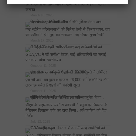
उत्तर प्रदेश के साथ व्यापार, ऊर्जा और रक्षा सहयोग बढ़ाएगा
कनाडा
March 18, 2026
पंप्ड स्टोरेज परियोजनाओं को मिलेगा तेजी से क्रियान्वयन, तय
समयसीमा में होंगे मुद्दों का समाधान: नंद गोपाल गुप्ता ‘नंदी’
March 17, 2026
GDA,VC ने की समीक्षा बैठक, कई अधिकारियों को लगाई
फटकार, मांगा स्पष्टीकरण
October 11, 2025
एस.सी.आर. का कुल क्षेत्रफल 26,000 वर्ग किलोमीटर होगा
लखनऊ समेत 6 शहरों की संवरेगी सूरत
October 11, 2025
सीएम के सहालकार अवनीश अवस्थी ने यमुना प्राधिकरण के
मेडिकल डिवाइस पार्क का दौरा किया , अधिकारियों को दिए
निर्देश
July 12, 2025
GDA : इंदिरापुरम विस्तार योजना में जल्द आवंटियों को मिल