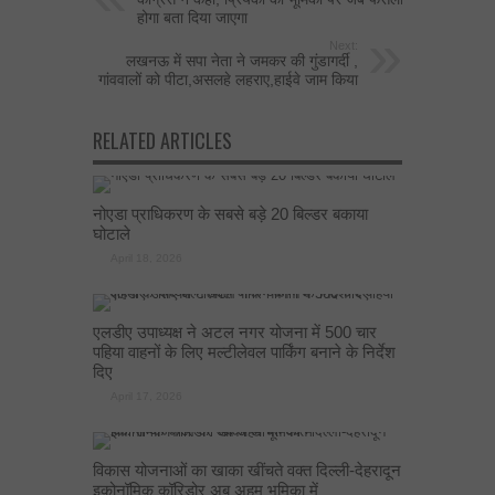
होगा बता दिया जाएगा
Next:
लखनऊ में सपा नेता ने जमकर की गुंडागर्दी ,
गांववालों को पीटा,असलहे लहराए,हाईवे जाम क‌िया
RELATED ARTICLES
नोएडा प्राधिकरण के सबसे बड़े 20 बिल्डर बकाया
घोटाले
April 18, 2026
एलडीए उपाध्यक्ष ने अटल नगर योजना में 500 चार
पहिया वाहनों के लिए मल्टीलेवल पार्किंग बनाने के निर्देश
दिए
April 17, 2026
विकास योजनाओं का खाका खींचते वक्त दिल्ली-देहरादून
इकोनॉमिक कॉरिडोर अब अहम भूमिका में