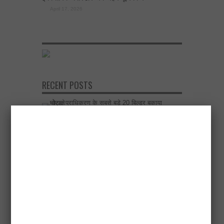
April 17, 2026
RECENT POSTS
नोएडा प्राधिकरण के सबसे बड़े 20 बिल्डर बकाया घोटाले
April 18, 2026
एलडीए उपाध्यक्ष ने अटल नगर योजना में 500 चार पहिया
वाहनों के लिए मल्टीलेवल पार्किंग बनाने के निर्देश दिए
April 17, 2026
विकास योजनाओं का खाका खींचते वक्त दिल्ली-देहरादून
इकोनॉमिक कॉरिडोर अब अहम भूमिका में
April 17, 2026