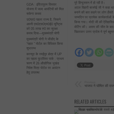
पूरे हिन्दुस्तान में हो रही है।
GDA : इंदिरापुरम विस्तार
अटल विहारी बाजपेई जी ने कहा था
योजना में जल्द आवंटियों को मिल
बनाने की बात कहने पर लोग हँसते थ
सकेगा कब्जा
जन्मदिन पर प्रत्येक कार्यकर्ताओ
उ0प्र0 पहला राज्य है, जिसने
किया गया। मोदी जी की ऐतिहासिक 
अपनी एम0एस0एम0ई0 यूनिट्स
वोटिंग की। असम की जीत के बाद 
को 05 लाख रु0 का सुरक्षा
खिलाकर उत्तर प्रदेश मे पूर्ण बह
कवच दिया—मुख्यमंत्री योगी
मुख्यमंत्री योगी ने जीडीए के
“पहल ” पोर्टल का विधिवत किया
शुभारम्भ
कानपुर के रमईपुर क्षेत्र में UP
का पहला फुटवियर पार्क : प्रथम
चरण में 26 औद्योगिक भूखंड
निवेश मित्र पोर्टल पर आवंटन
हेतु उपलब्ध
Previous:
भाजपा ने घोषित की राज्
RELATED ARTICLES