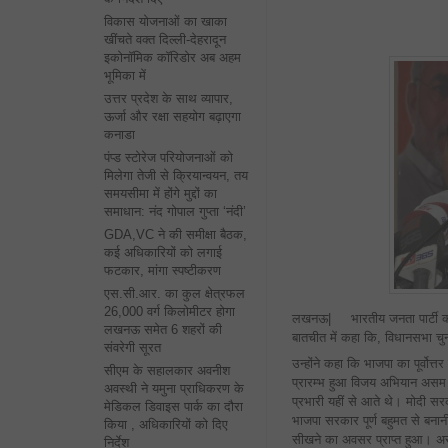
विकास योजनाओं का खाका
खींचते वक्त दिल्ली-देहरादून
इकोनॉमिक कॉरिडोर अब अहम
भूमिका में
उत्तर प्रदेश के साथ व्यापार,
ऊर्जा और रक्षा सहयोग बढ़ाएगा
कनाडा
पंप्ड स्टोरेज परियोजनाओं को
मिलेगा तेजी से क्रियान्वयन, तय
समयसीमा में होंगे मुद्दों का
समाधान: नंद गोपाल गुप्ता ‘नंदी’
GDA,VC ने की समीक्षा बैठक,
कई अधिकारियों को लगाई
फटकार, मांगा स्पष्टीकरण
एस.सी.आर. का कुल क्षेत्रफल
26,000 वर्ग किलोमीटर होगा
लखनऊ| भारतीय जनता पार्टी को असम
लखनऊ समेत 6 शहरों की
बातचीत में कहा कि, विधानसभा चुना
संवरेगी सूरत
उन्होंने कहा कि भाजपा का पूर्वोत्
सीएम के सहालकार अवनीश
प्रारम्भ हुआ विजय अभियान असम ह
अवस्थी ने यमुना प्राधिकरण के
प्रभारी यहीं से आते थे। मोदी स
मेडिकल डिवाइस पार्क का दौरा
भाजपा सरकार पूर्ण बहुमत से बनानी 
किया , अधिकारियों को दिए
सीखने का अवसर प्राप्त हुआ। असम
निर्देश