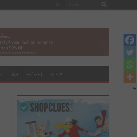
ल
खेल
मनोरंजन
अन्य
»