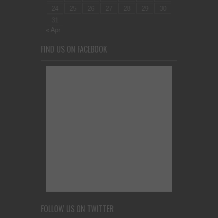
24
25
26
27
28
29
30
31
« Apr
FIND US ON FACEBOOK
FOLLOW US ON TWITTER