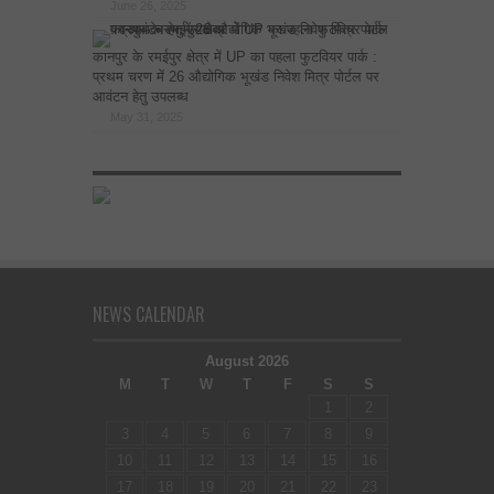
June 26, 2025
कानपुर के रमईपुर क्षेत्र में UP का पहला फुटवियर पार्क :
प्रथम चरण में 26 औद्योगिक भूखंड निवेश मित्र पोर्टल पर
आवंटन हेतु उपलब्ध
May 31, 2025
NEWS CALENDAR
August 2026
M
T
W
T
F
S
S
1
2
3
4
5
6
7
8
9
10
11
12
13
14
15
16
17
18
19
20
21
22
23