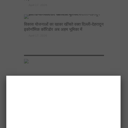
April 17, 2026
विकास योजनाओं का खाका खींचते वक्त दिल्ली-देहरादून
इकोनॉमिक कॉरिडोर अब अहम भूमिका में
April 17, 2026
RECENT POSTS
नोएडा प्राधिकरण के सबसे बड़े 20 बिल्डर बकाया घोटाले
April 18, 2026
एलडीए उपाध्यक्ष ने अटल नगर योजना में 500 चार पहिया
वाहनों के लिए मल्टीलेवल पार्किंग बनाने के निर्देश दिए
April 17, 2026