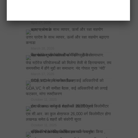
विकास योजनाओं का खाका खींचते वक्त दिल्ली-देहरादून
इकोनॉमिक कॉरिडोर अब अहम भूमिका में
April 17, 2026
उत्तर प्रदेश के साथ व्यापार, ऊर्जा और रक्षा सहयोग बढ़ाएगा
कनाडा
March 18, 2026
पंप्ड स्टोरेज परियोजनाओं को मिलेगा तेजी से क्रियान्वयन, तय
समयसीमा में होंगे मुद्दों का समाधान: नंद गोपाल गुप्ता ‘नंदी’
March 17, 2026
GDA,VC ने की समीक्षा बैठक, कई अधिकारियों को लगाई
फटकार, मांगा स्पष्टीकरण
October 11, 2025
एस.सी.आर. का कुल क्षेत्रफल 26,000 वर्ग किलोमीटर होगा
लखनऊ समेत 6 शहरों की संवरेगी सूरत
October 11, 2025