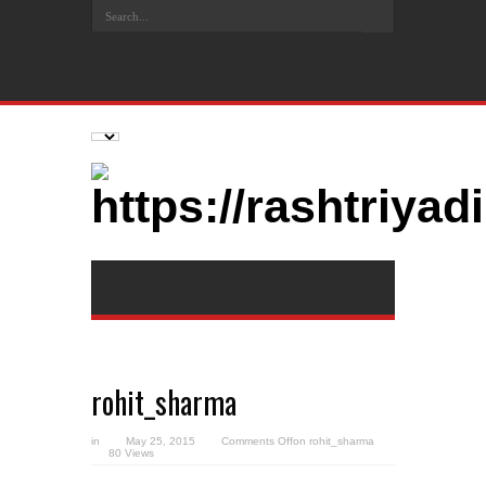
rohit_sharma
in
May 25, 2015
Comments Off
on rohit_sharma
80 Views