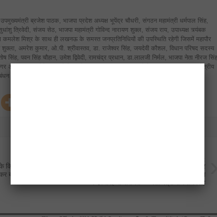
 उपमुख्यमंत्री ब्रजेश पाठक, भाजपा प्रदेश अध्यक्ष भूपेंद्र चौधरी, संगठन महामंत्री धर्मपाल सिंह,
ुधांशु त्रिवेदी, संजय सेठ, भाजपा महामंत्री गोविन्द नारायण शुक्ल, संजय राय, उपाध्यक्ष त्र्यंबक
अध्यक्ष कमलेश मिश्र के साथ ही लखनऊ के समस्त जनप्रतिनिधियों की उपस्थिति रहेगी जिसमें महापौर
शुक्ला, अमरेश कुमार, ओ.पी. श्रीवास्तव, डा. राजेश्वर सिंह, जयदेवी कौशल, विधान परिषद सदस्य
तोष सिंह, पवन सिंह चौहान, उमेश द्विवेदी, रामचंद्र प्रधान, डा.लालजी निर्मल, भाजपा नेता नीरज सिं
गर अध्यक्ष आनंद द्विवेदी, उपविजेता पश्चिम अंजनी श्रीवास्तव, उपविजेता मध्य रजनीश गुप्ता, क्षेत्रीय
्रबंधन प्रकोष्ठ के अध्यक्ष अनिल अग्रवाल आदि की विशिष्ट उपस्थिति रहेगी।
Next:
 के किसानों की पुकार, भूमि
श्रद्धेय अटल बिहारी वाजपेयी के व्यक्तित्व और
तिकर बढ़ाकर किया ₹4300/
कृतित्व से देश ही नहीं बल्कि पूरी दुनिया के लोग
अच्छी तरह से परिचित — रक्षा मंत्री राजनाथ सिंह