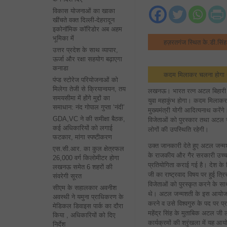
विकास योजनाओं का खाका
खींचते वक्त दिल्ली-देहरादून
इकोनॉमिक कॉरिडोर अब अहम
भूमिका में
हज़रतगंज स्थित के.डी.सिंह 
उत्तर प्रदेश के साथ व्यापार,
ऊर्जा और रक्षा सहयोग बढ़ाएगा
कनाडा
कदम मिलाकर चलना होगा थी
पंप्ड स्टोरेज परियोजनाओं को
मिलेगा तेजी से क्रियान्वयन, तय
लखनऊ। भारत रत्न अटल बिहारी वाजप
समयसीमा में होंगे मुद्दों का
युवा महाकुंभ होगा। कदम मिलाकर 
समाधान: नंद गोपाल गुप्ता ‘नंदी’
मुख्यमंत्री योगी आदित्यनाथ करेंगे।
GDA,VC ने की समीक्षा बैठक,
विजेताओं को पुरस्कार तथा अटल जी 
कई अधिकारियों को लगाई
लोगों की उपस्थिति रहेगी।
फटकार, मांगा स्पष्टीकरण
उक्त जानकारी देते हुए अटल जन
एस.सी.आर. का कुल क्षेत्रफल
के राजकीय और गैर सरकारी उच्च प्
26,000 वर्ग किलोमीटर होगा
प्रतियोगिता कराई गई है। देश के
लखनऊ समेत 6 शहरों की
जी का राष्ट्रवाद विषय पर हुई त्र
संवरेगी सूरत
विजेताओं को पुरस्कृत करने के सा
सीएम के सहालकार अवनीश
थे। अटल जन्मशती के इस आयोजन मे
अवस्थी ने यमुना प्राधिकरण के
करने व उसे विश्वगुरु के पद पर प्रत
मेडिकल डिवाइस पार्क का दौरा
महेंद्र सिंह के मुताबिक अटल जी 
किया , अधिकारियों को दिए
कार्यक्रमों की श्रृंखला में यह
निर्देश