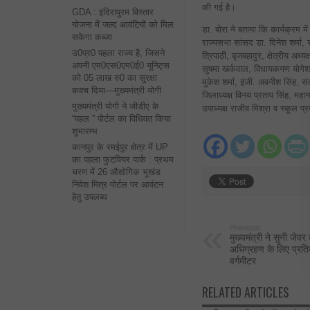
की गई है।
GDA : इंदिरापुरम विस्तार
योजना में जल्द आवंटियों को मिल
डा. बोरा ने बताया कि कार्यक्रम में
सकेगा कब्जा
राज्यसभा सांसद डा. दिनेश शर्मा, स
उ0प्र0 पहला राज्य है, जिसने
त्रिपाठी, बृजबहादुर, क्षेत्रीय 
अपनी एम0एस0एम0ई0 यूनिट्स
सुषमा खर्कवाल, विधायकगण योगेश 
को 05 लाख रु0 का सुरक्षा
मुकेश शर्मा, इंजी. अवनीश सिंह, सं
कवच दिया—मुख्यमंत्री योगी
जिलाध्यक्ष विनय प्रताप सिंह, महान
मुख्यमंत्री योगी ने जीडीए के
उपाध्यक्ष राजीव मिश्रा व स्कूल प
“पहल ” पोर्टल का विधिवत किया
शुभारम्भ
कानपुर के रमईपुर क्षेत्र में UP
का पहला फुटवियर पार्क : प्रथम
चरण में 26 औद्योगिक भूखंड
निवेश मित्र पोर्टल पर आवंटन
हेतु उपलब्ध
Previous:
मुख्यमंत्री ने सुनी जेवर
अधिग्रहण के लिए प्र
वर्गमीटर
RELATED ARTICLES