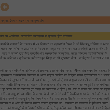
सिंह
और
मुख्यमंत्री
योगी
करेंगे
जन्मशती
बाबू स्टेडियम में अटल युवा महाकुंभ होगा
पर
अटल
युवा
महाकुंभ
का
24
म पर आयोजन, सांस्कृतिक कार्यक्रम से गुलजार होगा स्टेडियम
दिसम्बर
को
उद्घाटन
ेयी जन्मशती के उपलक्ष्य में 24 दिसम्बर को हज़रतगंज स्थित के.डी.सिंह बाबू स्टेडियम में अटल
चलना होगा थीम पर आधारित कार्यक्रम का उद्घाटन प्रातः दस बजे रक्षामंत्री राजनाथ सिंह और
 शहर के स्कूलों द्वारा बैण्ड प्रदर्शन और सांस्कृतिक प्रस्तुतियां, अटल केन्द्रित प्रतियोगिताओं के
के व्यक्तित्व व कृतित्व पर केन्द्रित वृत्त चित्र का भी प्रसारण होगा। कार्यक्रम में लगभग 2500
्मशती समारोह समिति के संयोजक एवं लखनऊ उत्तर के विधायक डा. नीरज बोरा बताया कि लखनऊ ज
राथमिक व माध्यमिक विद्यालयों में अटल बिहारी वाजपेयी पर केंद्रित निबंध प्रतियोगिता तथा भाषण
 विकास एवं सुशासन में अटल जी का योगदान, संघर्ष एवं प्रेरणा से युक्त अटल जी का साहित्य तथा 
िस्तरीय प्रतियोगिता क्रमशः विद्यालय, विकास खण्ड और जनपद स्तर पर सम्पन्न हुई हैं। प्रतियोगिता
थ ही अटल जी पर केन्द्रित वृत्त चित्र का प्रसारण भी होगा। डा. बोरा ने बताया कि अटल जी महाम
ं उस आयु वर्ग को लक्षित किया गया है जो अगले 25 वर्षों में विकसित भारत के सपनों को साकार
िष्ठित करने में महत्वपूर्ण भूमिका निभाने वाले हैं। आयोजन समिति के अध्यक्ष एवं पूर्व जलशक्ति मंत्री
लखनऊ के थे और पूरे विश्व में उनकी व्यापक प्रतिष्ठा थी। जन्मशती पर लखनऊ में होने वाले अनेक
 आयोजन सबसे महत्वपूर्ण होगा जिसकी थीम उनकी प्रसिद्ध कविता कदम मिलाकर चलना होगा पर केंद्रित