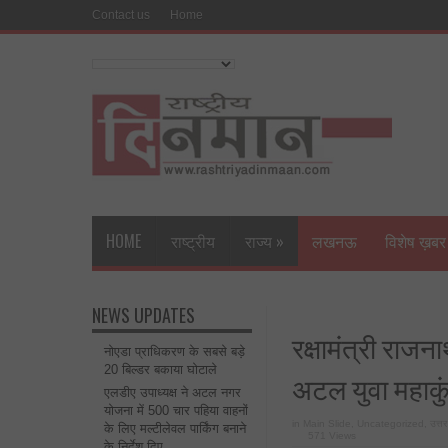
Contact us
Home
HOME
राष्ट्रीय
राज्य
»
लखनऊ
विशेष ख़बर
NEWS UPDATES
रक्षामंत्री राजन
नोएडा प्राधिकरण के सबसे बड़े
20 बिल्डर बकाया घोटाले
अटल युवा महाकु
एलडीए उपाध्यक्ष ने अटल नगर
योजना में 500 चार पहिया वाहनों
in
Main Slide
,
Uncategorized
,
उत्तर
के लिए मल्टीलेवल पार्किंग बनाने
571 Views
के निर्देश दिए