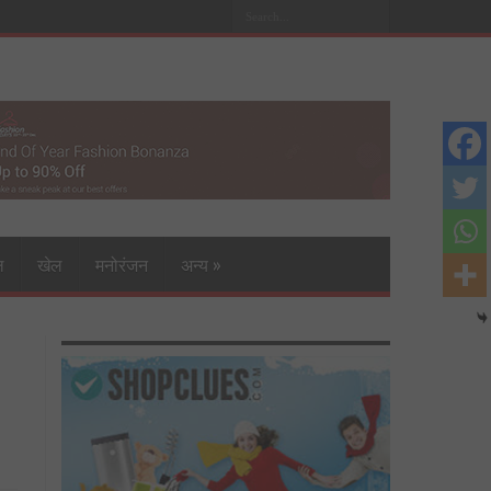
ल
खेल
मनोरंजन
अन्य
»