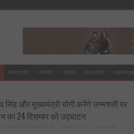
अंतरराष्ट्रीय
कारपोरेट
साहित्य
रियल इस्टेट
लाइफस्टाइ
ाथ सिंह और मुख्यमंत्री योगी करेंगे जन्मशती पर
ंभ का 24 दिसम्बर को उद्घाटन
on
 प्रदेश
,
लखनऊ
,
विविध
,
विविध समाचार
,
विशेष ख़बर
December 21, 2024
Comments Off
रक्षामंत्री
राजनाथ