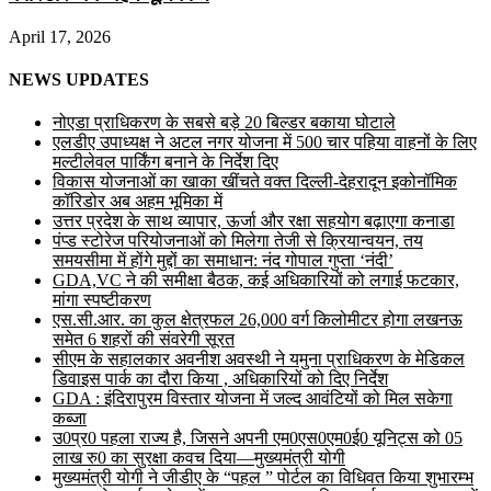
April 17, 2026
NEWS UPDATES
नोएडा प्राधिकरण के सबसे बड़े 20 बिल्डर बकाया घोटाले
एलडीए उपाध्यक्ष ने अटल नगर योजना में 500 चार पहिया वाहनों के लिए
मल्टीलेवल पार्किंग बनाने के निर्देश दिए
विकास योजनाओं का खाका खींचते वक्त दिल्ली-देहरादून इकोनॉमिक
कॉरिडोर अब अहम भूमिका में
उत्तर प्रदेश के साथ व्यापार, ऊर्जा और रक्षा सहयोग बढ़ाएगा कनाडा
पंप्ड स्टोरेज परियोजनाओं को मिलेगा तेजी से क्रियान्वयन, तय
समयसीमा में होंगे मुद्दों का समाधान: नंद गोपाल गुप्ता ‘नंदी’
GDA,VC ने की समीक्षा बैठक, कई अधिकारियों को लगाई फटकार,
मांगा स्पष्टीकरण
एस.सी.आर. का कुल क्षेत्रफल 26,000 वर्ग किलोमीटर होगा लखनऊ
समेत 6 शहरों की संवरेगी सूरत
सीएम के सहालकार अवनीश अवस्थी ने यमुना प्राधिकरण के मेडिकल
डिवाइस पार्क का दौरा किया , अधिकारियों को दिए निर्देश
GDA : इंदिरापुरम विस्तार योजना में जल्द आवंटियों को मिल सकेगा
कब्जा
उ0प्र0 पहला राज्य है, जिसने अपनी एम0एस0एम0ई0 यूनिट्स को 05
लाख रु0 का सुरक्षा कवच दिया—मुख्यमंत्री योगी
मुख्यमंत्री योगी ने जीडीए के “पहल ” पोर्टल का विधिवत किया शुभारम्भ