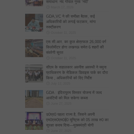
समाधान: नंद गोपाल गुप्ता ‘नंदी’
March 17, 2026
GDA,VC ने की समीक्षा बैठक, कई
अधिकारियों को लगाई फटकार, मांगा
स्पष्टीकरण
October 11, 2025
एस.सी.आर. का कुल क्षेत्रफल 26,000 वर्ग
किलोमीटर होगा लखनऊ समेत 6 शहरों की
संवरेगी सूरत
October 11, 2025
सीएम के सहालकार अवनीश अवस्थी ने यमुना
प्राधिकरण के मेडिकल डिवाइस पार्क का दौरा
किया , अधिकारियों को दिए निर्देश
July 12, 2025
GDA : इंदिरापुरम विस्तार योजना में जल्द
आवंटियों को मिल सकेगा कब्जा
June 27, 2025
उ0प्र0 पहला राज्य है, जिसने अपनी
एम0एस0एम0ई0 यूनिट्स को 05 लाख रु0 का
सुरक्षा कवच दिया—मुख्यमंत्री योगी
June 27, 2025