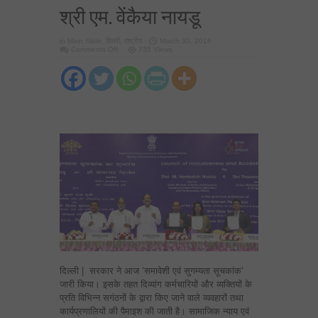
श्री एम. वेंकैया नायडू
in
Main Slide
,
दिल्ली
,
राष्ट्रीय
March 30, 2016
on
Comments Off
735 Views
बेहतर
माहौल
मिले
तो
दिव्यांग
बढ़िया
काम
कर
सकते
हैं
–
श्री
एम.
वेंकैया
नायडू
दिल्ली | सरकार ने आज ‘समावेशी एवं सुगम्यता सूचकांक’
जारी किया। इसके तहत दिव्यांग कर्मचारियों और व्यक्तियों के
प्रति विभिन्न सगंठनों के द्वारा किए जाने वाले व्यवहारों तथा
कार्यप्रणालियों की पैमाइश की जाती है। सामाजिक न्याय एवं