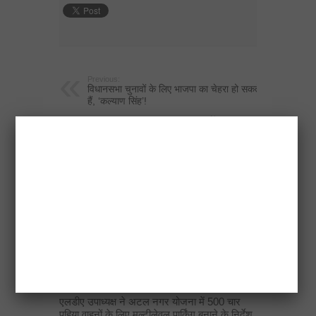
Previous:
विधानसभा चुनावों के लिए भाजपा का चेहरा हो सकते
हैं, ‘कल्याण सिंह’!
Next:
समाजवादी सरकार अपने काम की बदौलत पुनः सत्ता
में वापसी करेगी——
RELATED ARTICLES
नोएडा प्राधिकरण के सबसे बड़े 20 बिल्डर बकाया
घोटाले
April 18, 2026
एलडीए उपाध्यक्ष ने अटल नगर योजना में 500 चार
पहिया वाहनों के लिए मल्टीलेवल पार्किंग बनाने के निर्देश