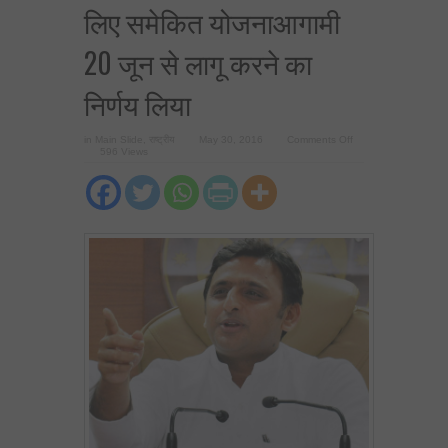
लिए समेकित योजनाआगामी
20 जून से लागू करने का
निर्णय लिया
on
in
Main Slide
,
राष्ट्रीय
May 30, 2016
Comments Off
मुख्यमंत्री
596 Views
ने
गर्भवती
महिलाओं
और
अतिकुपोषित
बच्चों
के
लिए
समेकित
योजनाआगामी
20
जून
से
लागू
करने
का
निर्णय
लिया